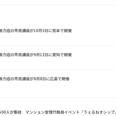
無力症の市民講座が10月3日に熊本で開催
無力症の市民講座が9月12日に愛知で開催
無力症の市民講座が8月8日に広島で開催
1500人が集結 マンション管理代務員イベント「うぇるねすシップ