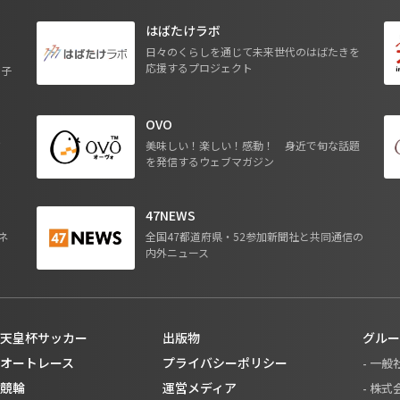
はばたけラボ
日々のくらしを通じて未来世代のはばたきを
応援するプロジェクト
る子
OVO
ジ
美味しい！楽しい！感動！ 身近で旬な話題
を発信するウェブマガジン
47NEWS
ネ
全国47都道府県・52参加新聞社と共同通信の
内外ニュース
天皇杯サッカー
出版物
グルー
オートレース
プライバシーポリシー
- 一
競輪
運営メディア
- 株