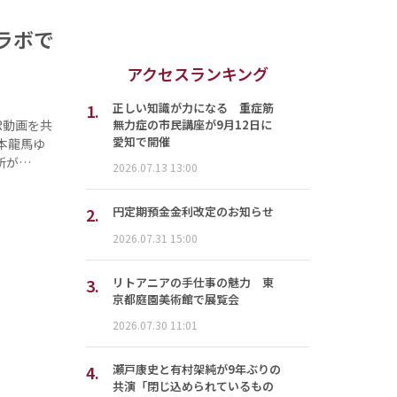
ラボで
アクセスランキング
1.
正しい知識が力になる 重症筋
無力症の市民講座が9月12日に
R動画を共
愛知で開催
本龍馬ゆ
所が…
2026.07.13 13:00
2.
円定期預金金利改定のお知らせ
2026.07.31 15:00
3.
リトアニアの手仕事の魅力 東
京都庭園美術館で展覧会
2026.07.30 11:01
4.
瀬戸康史と有村架純が9年ぶりの
共演「閉じ込められているもの