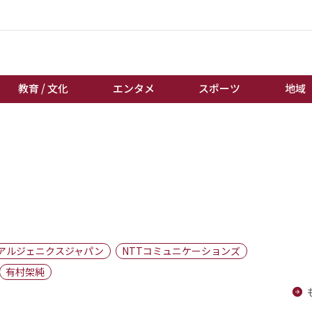
教育 / 文化
エンタメ
スポーツ
地域
経済 / ビジネス
誰もが輝いて働く社会へ
くらし
天皇杯サッカー
教育 / 文化
オートレース
エンタメ
競輪
スポーツ
ボートレース
地域
棋王戦
アルジェニクスジャパン
NTTコミュニケーションズ
キーパーソン
女流本因坊戦
有村架純