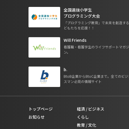
全国選抜小学生
プログラミング大会
「プログラミング教育」で未来を創造す
どもたちを応援！！
Will Friends
看護職・看護学生のライフサポートマガ
ン。
b.
BtoB企業からBtoC企業まで。全てのビジ
スマン必見の情報サイト
トップページ
経済 / ビジネス
お知らせ
くらし
教育 / 文化