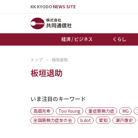
KK KYODO
NEWS SITE
経済 / ビジネス
くらし
トップ
›
板垣退助
トップページ
板垣退助
お知らせ
いま注目のキーワード
高畑充希
Too Young
重症筋無力症
MG
全国筋無力症友の会
b.dot
愛知
瀬戸康史