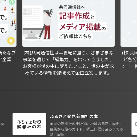
新たなブ
(株)共同通信社は半世紀に渡り、さまざまな
(株)
ア企業
事業を通じて「編集力」を培ってきました。
ど各
お客様が世の中に訴えたいこと、世の中が求
す。一
めている情報を踏まえて企画立案します。
ふるさと発見 新聞社の本
も歴
全国の新聞社の出版物。地域の自然、歴史、
民俗から旅のガイド、郷土料理に至るまで多
彩に展開