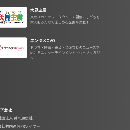
大昆虫展
東京スカイツリータウンにて開催。子どもも
大人もみんなで楽しめる企画が満載！
エンタメOVO
ドラマ・映画・舞台・音楽などのニュースを
届けるエンターテインメント・ウェブマガジ
ン
プ会社
般社団法人 共同通信社
式会社共同通信PRワイヤー