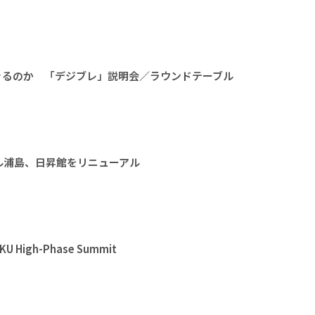
きるのか 「デジブレ」説明会／ラウンドテーブル
ル浦島、日昇館をリニューアル
High-Phase Summit