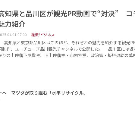
高知県と品川区が観光PR動画で“対決” コ
魅力紹介
025.04.01 07:00
経済/ビジネス
高知県と東京都品川区はこのほど、それぞれの魅力を紹介する観光P
同制作、ユーチューブ品川観光チャンネルで公開した。 品川区には坂
かりの土佐藩下屋敷や、旧土佐藩主・山内容堂、政治家・板垣退助の墓
ーへ マツダが取り組む「水平リサイクル」
ー