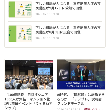
正しい知識が力になる 重症筋無力症の市
民講座が9月12日に愛知で開催
2026.07.13 13:00
正しい知識が力になる 重症筋無力症の市
民講座が8月8日に広島で開催
2026.06.15 13:00
「100歳現役」目指すシニア
AI時代、「暗黙知」は継承でき
1500人が集結 マンション管
るのか 「デジブレ」説明会／
理代務員イベント「うぇるねす
ラウンドテーブル
シップ」
2026.08.03 15:15
経済/ビジネス