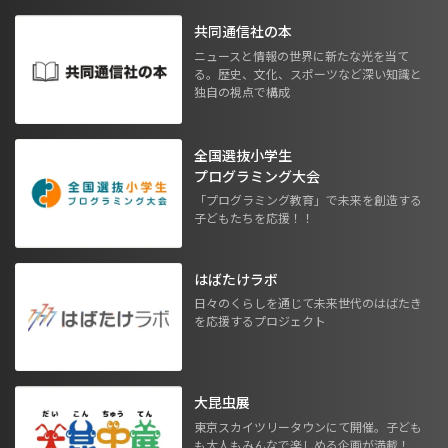
共同通信社の本
ニュースと情報の世界に新たな光を当て
る。歴史、文化、スポーツなど深い知識と
独自の視点で構成
全国選抜小学生
プログラミング大会
「プログラミング教育」で未来を創造する
子どもたちを応援！！
はばたけラボ
日々のくらしを通じて未来世代のはばたき
を応援するプロジェクト
大昆虫展
東京スカイツリータウンにて開催。子ども
も大人もみんなで楽しめる企画が満載！