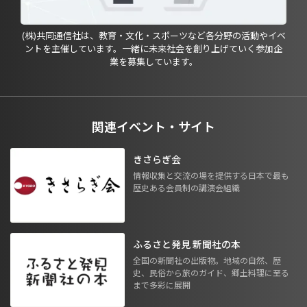
(株)共同通信社は、教育・文化・スポーツなど各分野の活動やイベ
ントを主催しています。一緒に未来社会を創り上げていく参加企
業を募集しています。
関連イベント・サイト
きさらぎ会
情報収集と交流の場を提供する日本で最も
歴史ある会員制の講演会組織
ふるさと発見 新聞社の本
全国の新聞社の出版物。地域の自然、歴
史、民俗から旅のガイド、郷土料理に至る
まで多彩に展開