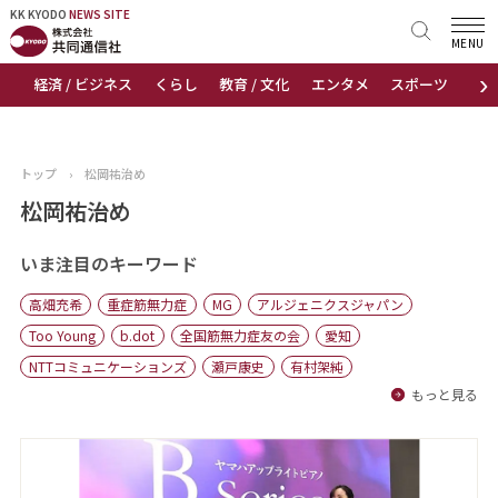
KK KYODO
KK KYODO
NEWS SITE
NEWS SITE
MENU
›
経済 / ビジネス
くらし
教育 / 文化
エンタメ
スポーツ
地
トップページ
お知らせ
トップ
›
松岡祐治め
ニュース
松岡祐治め
おすすめコンテンツ
いま注目のキーワード
高畑充希
重症筋無力症
MG
アルジェニクスジャパン
出版物
Too Young
b.dot
全国筋無力症友の会
愛知
NTTコミュニケーションズ
瀬戸康史
有村架純
会社概要
もっと見る