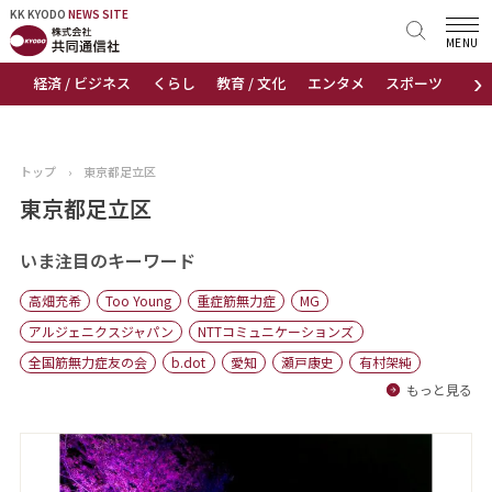
KK KYODO
KK KYODO
NEWS SITE
NEWS SITE
MENU
›
経済 / ビジネス
くらし
教育 / 文化
エンタメ
スポーツ
地
トップページ
お知らせ
トップ
›
東京都足立区
ニュース
東京都足立区
おすすめコンテンツ
いま注目のキーワード
高畑充希
Too Young
重症筋無力症
MG
出版物
アルジェニクスジャパン
NTTコミュニケーションズ
全国筋無力症友の会
b.dot
愛知
瀬戸康史
有村架純
会社概要
もっと見る