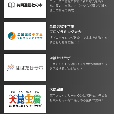
ニュースと情報の世界に新たな光を当て
る。歴史、文化、スポーツなど深い知識と
独自の視点で構成
全国選抜小学生
プログラミング大会
「プログラミング教育」で未来を創造する
子どもたちを応援！！
はばたけラボ
日々のくらしを通じて未来世代のはばたき
を応援するプロジェクト
大昆虫展
東京スカイツリータウンにて開催。子ども
も大人もみんなで楽しめる企画が満載！