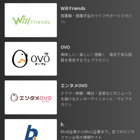
Will Friends
看護職・看護学生のライフサポートマガジ
ン。
OVO
美味しい！楽しい！感動！ 身近で旬な話
題を発信するウェブマガジン
エンタメOVO
ドラマ・映画・舞台・音楽などのニュース
を届けるエンターテインメント・ウェブマ
ガジン
b.
BtoB企業からBtoC企業まで。全てのビジネ
スマン必見の情報サイト