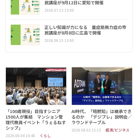
民講座が9月12日に愛知で開催
2026.07.13 13:00
正しい知識が力になる 重症筋無力症の市
民講座が8月8日に広島で開催
2026.06.15 13:00
「100歳現役」目指すシニア
AI時代、「暗黙知」は継承でき
1500人が集結 マンション管
るのか 「デジブレ」説明会／
理代務員イベント「うぇるねす
ラウンドテーブル
シップ」
2026.08.03 15:15
経済/ビジネス
2026.08.04 10:48
くらし