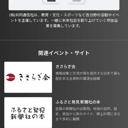
(株)共同通信社は、教育・文化・スポーツなど各分野の活動やイベ
ントを主催しています。一緒に未来社会を創り上げていく参加企
業を募集しています。
関連イベント・サイト
きさらぎ会
情報収集と交流の場を提供する日本で最も
歴史ある会員制の講演会組織
ふるさと発見 新聞社の本
全国の新聞社の出版物。地域の自然、歴
史、民俗から旅のガイド、郷土料理に至る
まで多彩に展開