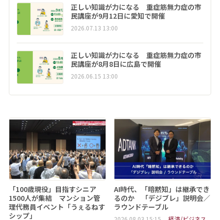
正しい知識が力になる 重症筋無力症の市
民講座が9月12日に愛知で開催
2026.07.13 13:00
正しい知識が力になる 重症筋無力症の市
民講座が8月8日に広島で開催
2026.06.15 13:00
「100歳現役」目指すシニア
AI時代、「暗黙知」は継承でき
1500人が集結 マンション管
るのか 「デジブレ」説明会／
理代務員イベント「うぇるねす
ラウンドテーブル
シップ」
2026.08.03 15:15
経済/ビジネス