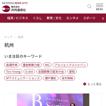
KK KYODO
KK KYODO
NEWS SITE
NEWS SITE
MENU
›
経済 / ビジネス
くらし
教育 / 文化
エンタメ
スポーツ
地
トップページ
お知らせ
トップ
›
杭州
ニュース
杭州
おすすめコンテンツ
いま注目のキーワード
高畑充希
重症筋無力症
MG
アルジェニクスジャパン
出版物
Too Young
b.dot
全国筋無力症友の会
愛知
NTTコミュニケーションズ
瀬戸康史
有村架純
会社概要
もっと見る