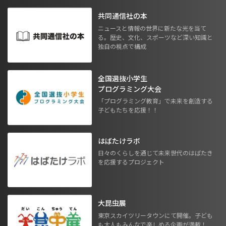
共同通信社の本
ニュースと情報の世界に新たな光を当て
る。歴史、文化、スポーツなど深い知識と
独自の視点で構成
全国選抜小学生
プログラミング大会
「プログラミング教育」で未来を創造する
子どもたちを応援！！
はばたけラボ
日々のくらしを通じて未来世代のはばたき
を応援するプロジェクト
大昆虫展
東京スカイツリータウンにて開催。子ども
も大人もみんなで楽しめる企画が満載！