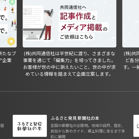
新たなブ
(株)共同通信社は半世紀に渡り、さまざまな
(株)
ア企業
事業を通じて「編集力」を培ってきました。
ど各
お客様が世の中に訴えたいこと、世の中が求
す。一
めている情報を踏まえて企画立案します。
ふるさと発見 新聞社の本
も歴
全国の新聞社の出版物。地域の自然、歴史、
民俗から旅のガイド、郷土料理に至るまで多
彩に展開