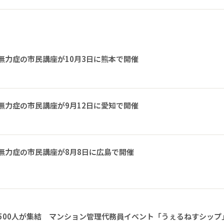
無力症の市民講座が10月3日に熊本で開催
無力症の市民講座が9月12日に愛知で開催
無力症の市民講座が8月8日に広島で開催
1500人が集結 マンション管理代務員イベント「うぇるねすシップ