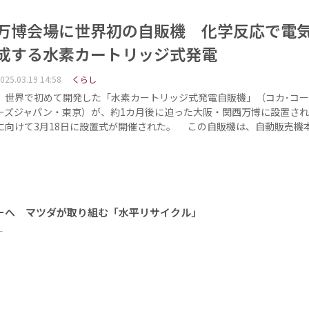
万博会場に世界初の自販機 化学反応で電
成する水素カートリッジ式発電
025.03.19 14:58
くらし
世界で初めて開発した「水素カートリッジ式発電自販機」（コカ･コー
ーズジャパン・東京）が、約1カ月後に迫った大阪・関西万博に設置さ
に向けて3月18日に設置式が開催された。 この自販機は、自動販売機
ーへ マツダが取り組む「水平リサイクル」
ー