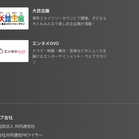
大昆虫展
東京スカイツリータウンにて開催。子どもも
大人もみんなで楽しめる企画が満載！
エンタメOVO
ドラマ・映画・舞台・音楽などのニュースを
届けるエンターテインメント・ウェブマガジ
ン
プ会社
般社団法人 共同通信社
式会社共同通信PRワイヤー