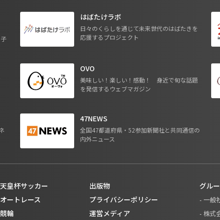
はばたけラボ
日々のくらしを通じて未来世代のはばたきを
応援するプロジェクト
る子
OVO
ジ
美味しい！楽しい！感動！ 身近で旬な話題
を発信するウェブマガジン
47NEWS
ネ
全国47都道府県・52参加新聞社と共同通信の
内外ニュース
天皇杯サッカー
出版物
グルー
オートレース
プライバシーポリシー
- 一
競輪
運営メディア
- 株