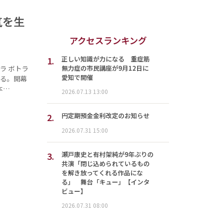
気を生
アクセスランキング
1.
正しい知識が力になる 重症筋
無力症の市民講座が9月12日に
ラ ボトラ
愛知で開催
れる。開幕
本…
2026.07.13 13:00
2.
円定期預金金利改定のお知らせ
2026.07.31 15:00
3.
瀬戸康史と有村架純が9年ぶりの
共演「閉じ込められているもの
を解き放ってくれる作品にな
る」 舞台「キュー」【インタ
ビュー】
2026.07.31 08:00