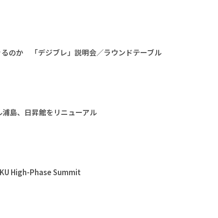
きるのか 「デジブレ」説明会／ラウンドテーブル
ル浦島、日昇館をリニューアル
High-Phase Summit