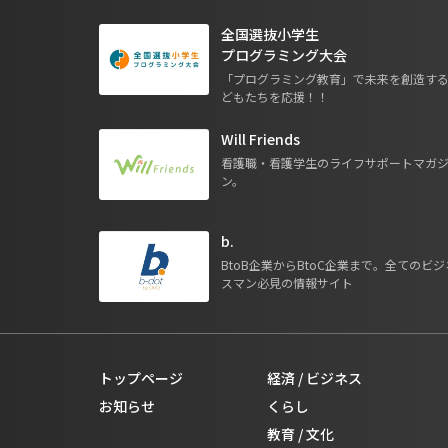
全国選抜小学生
プログラミング大会
「プログラミング教育」で未来を創造す
どもたちを応援！！
Will Friends
看護職・看護学生のライフサポートマガ
ン。
b.
BtoB企業からBtoC企業まで。全てのビジ
スマン必見の情報サイト
トップページ
経済 / ビジネス
お知らせ
くらし
教育 / 文化