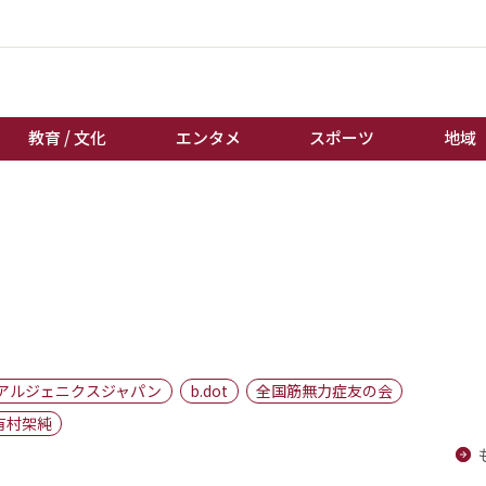
教育 / 文化
エンタメ
スポーツ
地域
経済 / ビジネス
誰もが輝いて働く社会へ
くらし
天皇杯サッカー
教育 / 文化
オートレース
エンタメ
競輪
スポーツ
ボートレース
地域
棋王戦
アルジェニクスジャパン
b.dot
全国筋無力症友の会
キーパーソン
女流本因坊戦
有村架純