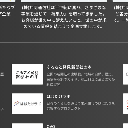
新たなブ
(株)共同通信社は半世紀に渡り、さまざまな
(株)
ア企業
事業を通じて「編集力」を培ってきました。
ど各
お客様が世の中に訴えたいこと、世の中が求
す。一
めている情報を踏まえて企画立案します。
ふるさと発見 新聞社の本
も歴
全国の新聞社の出版物。地域の自然、歴史、
民俗から旅のガイド、郷土料理に至るまで多
彩に展開
はばたけラボ
日々のくらしを通じて未来世代のはばたきを
応援するプロジェクト
る子
OVO