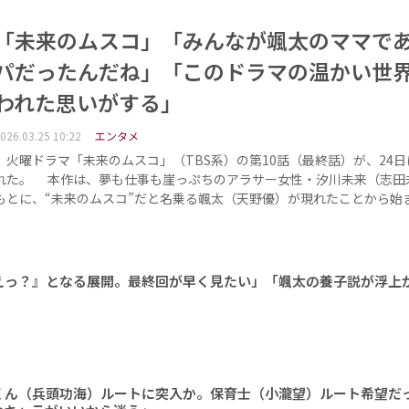
「未来のムスコ」「みんなが颯太のママで
パだったんだね」「このドラマの温かい世
われた思いがする」
026.03.25 10:22
エンタメ
火曜ドラマ「未来のムスコ」（TBS系）の第10話（最終話）が、24日
れた。 本作は、夢も仕事も崖っぷちのアラサー女性・汐川未来（志田
もとに、“未来のムスコ”だと名乗る颯太（天野優）が現れたことから始
えっ？』となる展開。最終回が早く見たい」「颯太の養子説が浮上
くん（兵頭功海）ルートに突入か。保育士（小瀧望）ルート希望だ