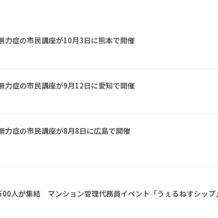
無力症の市民講座が10月3日に熊本で開催
無力症の市民講座が9月12日に愛知で開催
無力症の市民講座が8月8日に広島で開催
1500人が集結 マンション管理代務員イベント「うぇるねすシップ