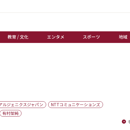
教育 / 文化
エンタメ
スポーツ
地域
経済 / ビジネス
誰もが輝いて働く社会へ
くらし
天皇杯サッカー
教育 / 文化
オートレース
エンタメ
競輪
スポーツ
ボートレース
地域
棋王戦
アルジェニクスジャパン
NTTコミュニケーションズ
キーパーソン
女流本因坊戦
有村架純