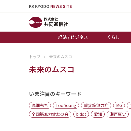
KK KYODO
NEWS SITE
経済 / ビジネス
くらし
トップ
›
未来のムスコ
トップページ
未来のムスコ
お知らせ
いま注目のキーワード
高畑充希
Too Young
重症筋無力症
MG
全国筋無力症友の会
b.dot
愛知
瀬戸康史