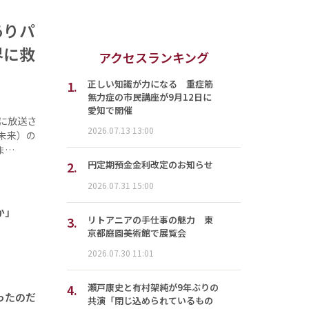
ありパ
界に救
アクセスランキング
1.
正しい知識が力になる 重症筋
無力症の市民講座が9月12日に
愛知で開催
に放送さ
2026.07.13 13:00
未来）の
ま…
2.
円定期預金金利改定のお知らせ
2026.07.31 15:00
か」
3.
リトアニアの手仕事の魅力 東
京都庭園美術館で展覧会
2026.07.30 11:01
4.
瀬戸康史と有村架純が9年ぶりの
ったのだ
共演「閉じ込められているもの