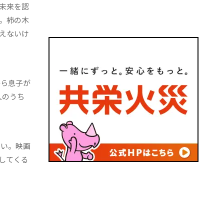
未来を認
。柿の木
えないけ
から息子が
人のうち
ごい。映画
してくる