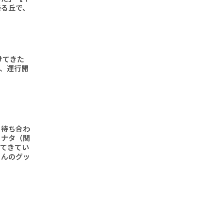
降る丘で、
けてきた
形、運行開
と待ち合わ
ヒナタ（関
ってきてい
さんのグッ