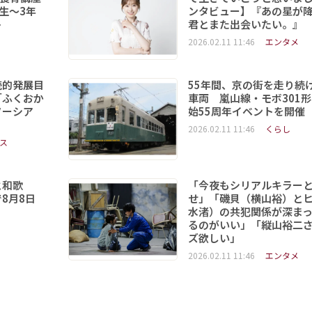
年生～3年
ンタビュー】『あの星が
ト
君とまた出会いたい。』
2026.02.11 11:46
エンタメ
続的発展目
55年間、京の街を走り続
「ふくおか
車両 嵐山線・モボ301
ソーシア
始55周年イベントを開催
2026.02.11 11:46
くらし
ス
と和歌
「今夜もシリアルキラー
8月8日
せ」「磯貝（横山裕）と
水渚）の共犯関係が深ま
るのがいい」「縦山裕二
ズ欲しい」
2026.02.11 11:46
エンタメ