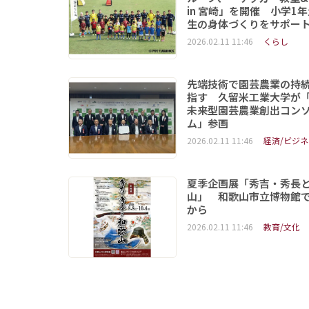
in 宮崎」を開催 小学1
生の身体づくりをサポー
2026.02.11 11:46
くらし
先端技術で園芸農業の持
指す 久留米工業大学が
未来型園芸農業創出コン
ム」参画
2026.02.11 11:46
経済/ビジネ
夏季企画展「秀吉・秀長
山」 和歌山市立博物館で
から
2026.02.11 11:46
教育/文化