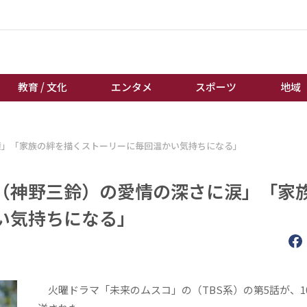
教育 / 文化
エンタメ
スポーツ
地域
経済 / ビジネス
誰もが輝いて働く社会へ
涙」「家族の絆を描くストーリーに毎回温かい気持ちになる」
くらし
天皇杯サッカー
教育 / 文化
オートレース
（神野三鈴）の愛情の深さに涙」「家
エンタメ
競輪
い気持ちになる」
スポーツ
ボートレース
地域
棋王戦
キーパーソン
女流本因坊戦
火曜ドラマ「未来のムスコ」の（TBS系）の第5話が、1