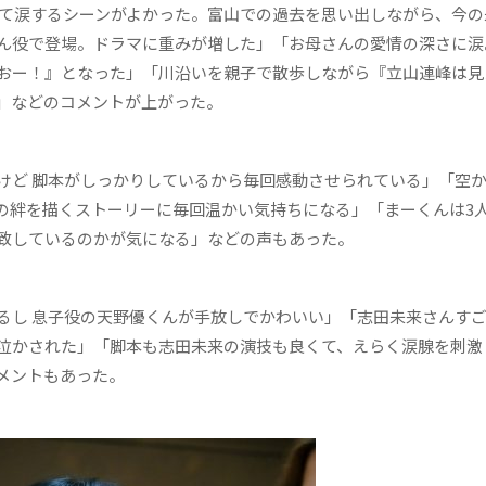
て涙するシーンがよかった。富山での過去を思い出しながら、今の
ん役で登場。ドラマに重みが増した」「お母さんの愛情の深さに涙
おー！』となった」「川沿いを親子で散歩しながら『立山連峰は見
」などのコメントが上がった。
ど 脚本がしっかりしているから毎回感動させられている」「空
の絆を描くストーリーに毎回温かい気持ちになる」「まーくんは3
致しているのかが気になる」などの声もあった。
し 息子役の天野優くんが手放しでかわいい」「志田未来さんす
泣かされた」「脚本も志田未来の演技も良くて、えらく涙腺を刺激
メントもあった。