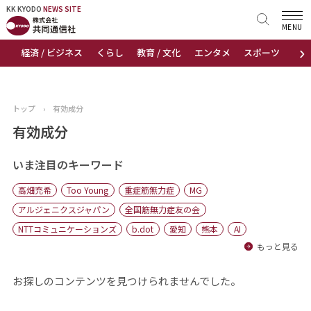
KK KYODO
KK KYODO
NEWS SITE
NEWS SITE
MENU
›
経済 / ビジネス
くらし
教育 / 文化
エンタメ
スポーツ
地
トップページ
お知らせ
トップ
›
有効成分
ニュース
有効成分
おすすめコンテンツ
いま注目のキーワード
高畑充希
Too Young
重症筋無力症
MG
出版物
アルジェニクスジャパン
全国筋無力症友の会
NTTコミュニケーションズ
b.dot
愛知
熊本
AI
会社概要
もっと見る
お探しのコンテンツを見つけられませんでした。