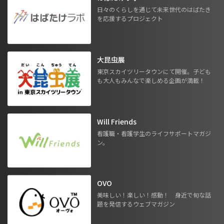
日々のくらしを通じて未来世代のはばたき
を応援するプロジェクト
大昆虫展
東京スカイツリータウンにて開催。子ども
も大人もみんなで楽しめる企画が満載！
Will Friends
看護職・看護学生のライフサポートマガジ
ン。
OVO
美味しい！楽しい！感動！ 身近で旬な話
題を発信するウェブマガジン