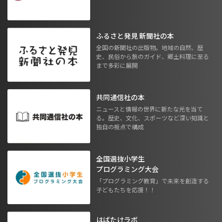
ふるさと発見 新聞社の本
全国の新聞社の出版物。地域の自然、歴
史、民俗から旅のガイド、郷土料理に至る
まで多彩に展開
共同通信社の本
ニュースと情報の世界に新たな光を当て
る。歴史、文化、スポーツなど深い知識と
独自の視点で構成
全国選抜小学生
プログラミング大会
「プログラミング教育」で未来を創造する
子どもたちを応援！！
はばたけラボ