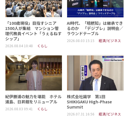
「100歳現役」目指すシニア
AI時代、「暗黙知」は継承でき
1500人が集結 マンション管
るのか 「デジブレ」説明会／
理代務員イベント「うぇるねす
ラウンドテーブル
シップ」
2026.08.03 15:15
経済/ビジネス
2026.08.04 10:48
くらし
紀伊勝浦の魅力を堪能 ホテル
株式会社識学 第1回
浦島、日昇館をリニューアル
SHIKIGAKU High-Phase
Summit
2026.08.03 09:41
くらし
2026.07.31 16:56
経済/ビジネス