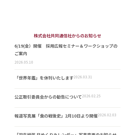
株式会社共同通信社からのお知らせ
6/19(金）開催 採用広報セミナー＆ワークショップの
ご案内
2026.05.10
2026.03.31
「世界年鑑」を休刊いたします
2026.02.25
公正取引委員会からの勧告について
2026.02.03
報道写真展「食の戦後史」2月10日より開催
「羽生結弦 日めくりカレンダー」写真変更のお知らせ