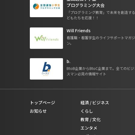
プログラミング大会
「プログラミング教育」で未来を創造す
どもたちを応援！！
Will Friends
看護職・看護学生のライフサポートマガ
ン。
b.
BtoB企業からBtoC企業まで。全てのビジ
スマン必見の情報サイト
トップページ
経済 / ビジネス
お知らせ
くらし
教育 / 文化
エンタメ