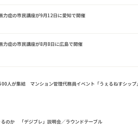
無力症の市民講座が9月12日に愛知で開催
無力症の市民講座が8月8日に広島で開催
1500人が集結 マンション管理代務員イベント「うぇるねすシップ
きるのか 「デジブレ」説明会／ラウンドテーブル