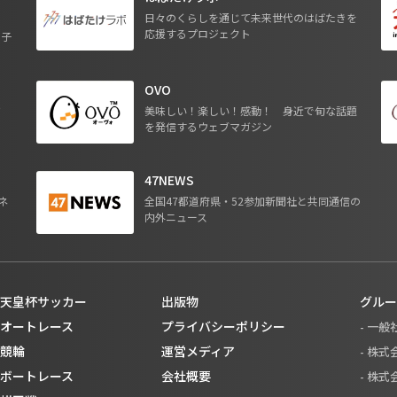
日々のくらしを通じて未来世代のはばたきを
応援するプロジェクト
る子
OVO
ジ
美味しい！楽しい！感動！ 身近で旬な話題
を発信するウェブマガジン
47NEWS
ネ
全国47都道府県・52参加新聞社と共同通信の
内外ニュース
天皇杯サッカー
出版物
グルー
オートレース
プライバシーポリシー
- 一
競輪
運営メディア
- 株
ボートレース
会社概要
- 株