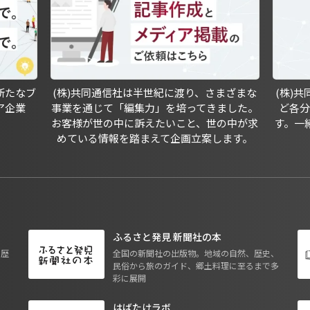
新たなブ
(株)共同通信社は半世紀に渡り、さまざまな
(株)
ア企業
事業を通じて「編集力」を培ってきました。
ど各
お客様が世の中に訴えたいこと、世の中が求
す。一
めている情報を踏まえて企画立案します。
ふるさと発見 新聞社の本
も歴
全国の新聞社の出版物。地域の自然、歴史、
民俗から旅のガイド、郷土料理に至るまで多
彩に展開
はばたけラボ