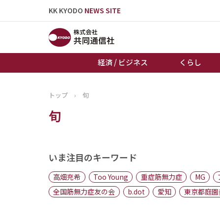
KK KYODO
NEWS SITE
経済 / ビジネス
くらし
トップ
›
旬
トップページ
旬
お知らせ
いま注目のキーワード
高畑充希
Too Young
重症筋無力症
MG
全国筋無力症友の会
b.dot
愛知
東京都庭園