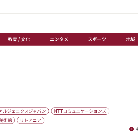
教育 / 文化
エンタメ
スポーツ
地域
経済 / ビジネス
誰もが輝いて働く社会へ
くらし
天皇杯サッカー
教育 / 文化
オートレース
エンタメ
競輪
スポーツ
ボートレース
地域
棋王戦
アルジェニクスジャパン
NTTコミュニケーションズ
キーパーソン
女流本因坊戦
美術館
リトアニア