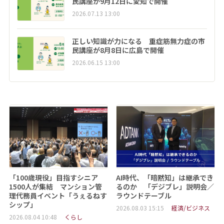
民講座が9月12日に愛知で開催
2026.07.13 13:00
正しい知識が力になる 重症筋無力症の市
民講座が8月8日に広島で開催
2026.06.15 13:00
「100歳現役」目指すシニア
AI時代、「暗黙知」は継承でき
1500人が集結 マンション管
るのか 「デジブレ」説明会／
理代務員イベント「うぇるねす
ラウンドテーブル
シップ」
2026.08.03 15:15
経済/ビジネス
2026.08.04 10:48
くらし