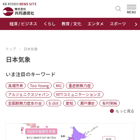
KK KYODO
KK KYODO
NEWS SITE
NEWS SITE
MENU
›
経済 / ビジネス
くらし
教育 / 文化
エンタメ
スポーツ
地
トップページ
お知らせ
トップ
›
日本気象
ニュース
日本気象
おすすめコンテンツ
いま注目のキーワード
高畑充希
Too Young
MG
重症筋無力症
出版物
アルジェニクスジャパン
NTTコミュニケーションズ
全国筋無力症友の会
b.dot
愛知
瀬戸康史
有村架純
会社概要
もっと見る