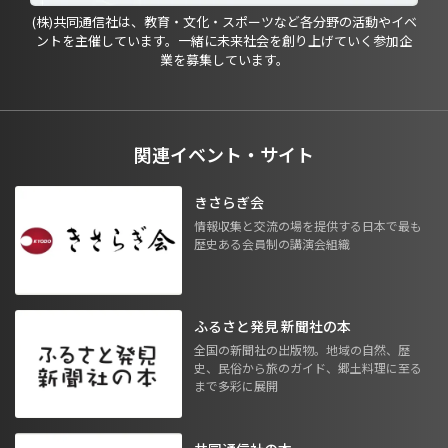
(株)共同通信社は、教育・文化・スポーツなど各分野の活動やイベ
ントを主催しています。一緒に未来社会を創り上げていく参加企
業を募集しています。
関連イベント・サイト
きさらぎ会
情報収集と交流の場を提供する日本で最も
歴史ある会員制の講演会組織
ふるさと発見 新聞社の本
全国の新聞社の出版物。地域の自然、歴
史、民俗から旅のガイド、郷土料理に至る
まで多彩に展開