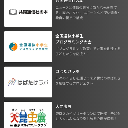
共同通信社の本
ニュースと情報の世界に新たな光を当て
る。歴史、文化、スポーツなど深い知識と
独自の視点で構成
全国選抜小学生
プログラミング大会
「プログラミング教育」で未来を創造する
子どもたちを応援！！
はばたけラボ
日々のくらしを通じて未来世代のはばたき
を応援するプロジェクト
大昆虫展
東京スカイツリータウンにて開催。子ども
も大人もみんなで楽しめる企画が満載！