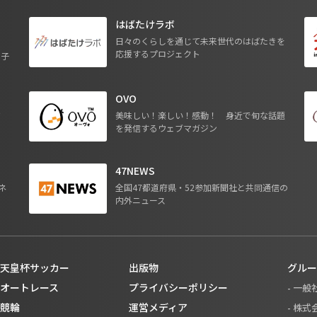
はばたけラボ
日々のくらしを通じて未来世代のはばたきを
応援するプロジェクト
る子
OVO
ジ
美味しい！楽しい！感動！ 身近で旬な話題
を発信するウェブマガジン
47NEWS
ネ
全国47都道府県・52参加新聞社と共同通信の
内外ニュース
天皇杯サッカー
出版物
グルー
オートレース
プライバシーポリシー
- 一
競輪
運営メディア
- 株