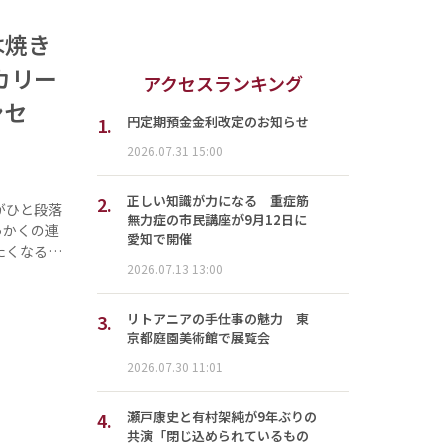
は焼き
カリー
アクセスランキング
ンセ
1.
円定期預金金利改定のお知らせ
2026.07.31 15:00
2.
正しい知識が力になる 重症筋
がひと段落
無力症の市民講座が9月12日に
っかくの連
愛知で開催
たくなる…
2026.07.13 13:00
3.
リトアニアの手仕事の魅力 東
京都庭園美術館で展覧会
2026.07.30 11:01
4.
瀬戸康史と有村架純が9年ぶりの
共演「閉じ込められているもの