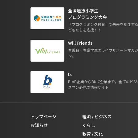
全国選抜小学生
プログラミング大会
「プログラミング教育」で未来を創造す
どもたちを応援！！
Will Friends
看護職・看護学生のライフサポートマガ
ン。
b.
BtoB企業からBtoC企業まで。全てのビジ
スマン必見の情報サイト
トップページ
経済 / ビジネス
お知らせ
くらし
教育 / 文化