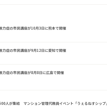
無力症の市民講座が10月3日に熊本で開催
無力症の市民講座が9月12日に愛知で開催
無力症の市民講座が8月8日に広島で開催
1500人が集結 マンション管理代務員イベント「うぇるねすシップ