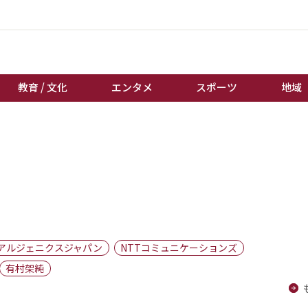
教育 / 文化
エンタメ
スポーツ
地域
経済 / ビジネス
誰もが輝いて働く社会へ
くらし
天皇杯サッカー
教育 / 文化
オートレース
エンタメ
競輪
スポーツ
ボートレース
地域
棋王戦
アルジェニクスジャパン
NTTコミュニケーションズ
キーパーソン
女流本因坊戦
有村架純