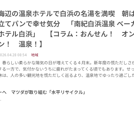
海辺の温泉ホテルで白浜の名湯を満喫 朝
立てパンで幸せ気分 「南紀白浜温泉 ベー
ホテル白浜」 【コラム：おんせん！ オ
ン！ 温泉！】
026.04.28 08:54
地域
春らしい柔らかな陽気の日が増えてくる４月末。新年度の慌ただしさ
する一方で、気付かないうちに疲れがたまってくる頃でもあります。せ
休は、人の多い観光地を慌ただしく巡るより、温泉地でゆったり過ごし
ーへ マツダが取り組む「水平リサイクル」
ー