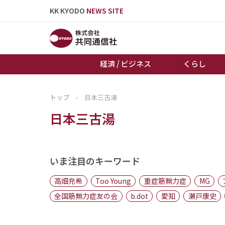
KK KYODO
NEWS SITE
経済 / ビジネス
くらし
トップ
›
日本三古湯
トップページ
日本三古湯
お知らせ
いま注目のキーワード
高畑充希
Too Young
重症筋無力症
MG
全国筋無力症友の会
b.dot
愛知
瀬戸康史