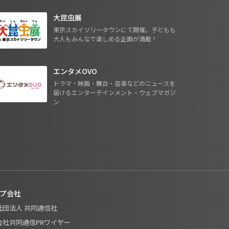
大昆虫展
東京スカイツリータウンにて開催。子どもも
大人もみんなで楽しめる企画が満載！
エンタメOVO
ドラマ・映画・舞台・音楽などのニュースを
届けるエンターテインメント・ウェブマガジ
ン
プ会社
般社団法人 共同通信社
式会社共同通信PRワイヤー