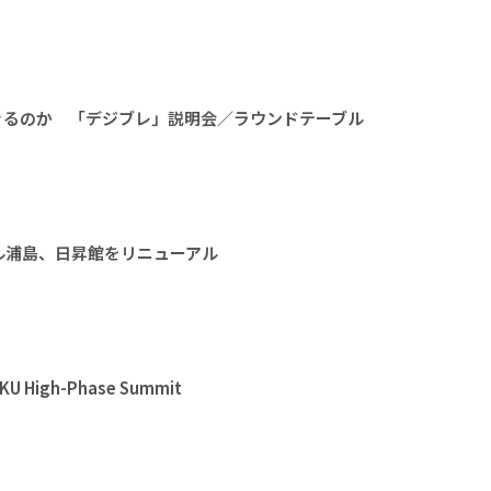
きるのか 「デジブレ」説明会／ラウンドテーブル
ル浦島、日昇館をリニューアル
High-Phase Summit