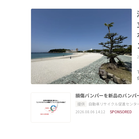
2
損傷バンパーを新品のバンパ
提供
自動車リサイクル促進センタ
2026.08.06 14:12
SPONSORED