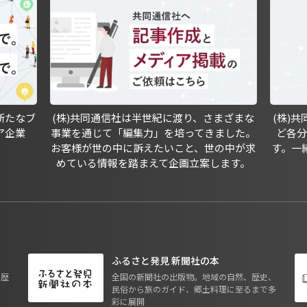
新たなブ
(株)共同通信社は半世紀に渡り、さまざまな
(株)
ア企業
事業を通じて「編集力」を培ってきました。
ど各
お客様が世の中に訴えたいこと、世の中が求
す。一
めている情報を踏まえて企画立案します。
ふるさと発見 新聞社の本
も歴
全国の新聞社の出版物。地域の自然、歴史、
民俗から旅のガイド、郷土料理に至るまで多
彩に展開