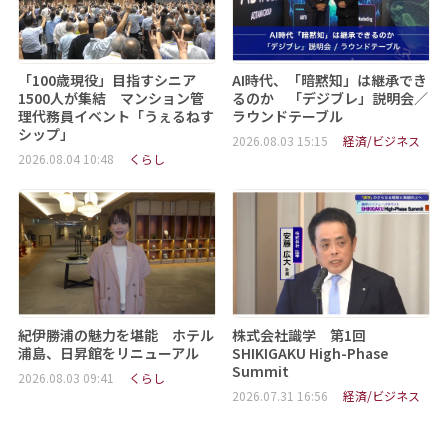
「100歳現役」目指すシニア
AI時代、「暗黙知」は継承でき
1500人が集結 マンション管
るのか 「デジブレ」説明会／
理代務員イベント「うぇるねす
ラウンドテーブル
シップ」
2026.08.03 15:15
経済/ビジネス
2026.08.04 10:48
くらし
紀伊勝浦の魅力を堪能 ホテル
株式会社識学 第1回
浦島、日昇館をリニューアル
SHIKIGAKU High-Phase
Summit
2026.08.03 09:41
くらし
2026.07.31 16:56
経済/ビジネス