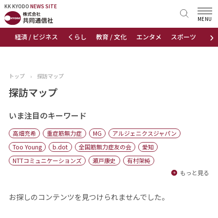
KK KYODO
KK KYODO
NEWS SITE
NEWS SITE
MENU
›
経済 / ビジネス
くらし
教育 / 文化
エンタメ
スポーツ
地
トップページ
お知らせ
トップ
›
探訪マップ
ニュース
探訪マップ
おすすめコンテンツ
いま注目のキーワード
高畑充希
重症筋無力症
MG
アルジェニクスジャパン
出版物
Too Young
b.dot
全国筋無力症友の会
愛知
NTTコミュニケーションズ
瀬戸康史
有村架純
会社概要
もっと見る
お探しのコンテンツを見つけられませんでした。