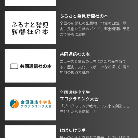
ふるさと発見 新聞社の本
全国の新聞社の出版物。地域の自然、歴
史、民俗から旅のガイド、郷土料理に至る
まで多彩に展開
共同通信社の本
ニュースと情報の世界に新たな光を当て
る。歴史、文化、スポーツなど深い知識と
独自の視点で構成
全国選抜小学生
プログラミング大会
「プログラミング教育」で未来を創造する
子どもたちを応援！！
はばたけラボ
日々のくらしを通じて未来世代のはばたき