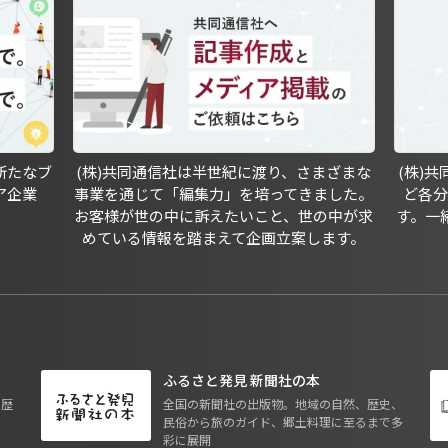
新たなブ
(株)共同通信社は半世紀に渡り、さまざまな
(株)
ア企業
事業を通じて「編集力」を培ってきました。
ど各
お客様が世の中に訴えたいこと、世の中が求
す。一
めている情報を踏まえて企画立案します。
ふるさと発見 新聞社の本
も歴
全国の新聞社の出版物。地域の自然、歴史、
民俗から旅のガイド、郷土料理に至るまで多
彩に展開