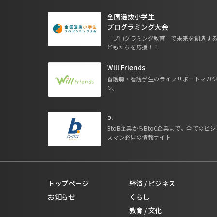
全国選抜小学生
プログラミング大会
「プログラミング教育」で未来を創造す
どもたちを応援！！
Will Friends
看護職・看護学生のライフサポートマガ
ン。
b.
BtoB企業からBtoC企業まで。全てのビジ
スマン必見の情報サイト
トップページ
経済 / ビジネス
お知らせ
くらし
教育 / 文化