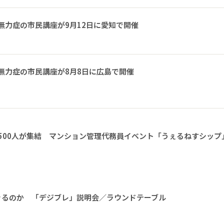
無力症の市民講座が9月12日に愛知で開催
無力症の市民講座が8月8日に広島で開催
1500人が集結 マンション管理代務員イベント「うぇるねすシップ
きるのか 「デジブレ」説明会／ラウンドテーブル