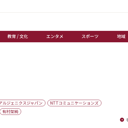
教育 / 文化
エンタメ
スポーツ
地域
経済 / ビジネス
誰もが輝いて働く社会へ
くらし
天皇杯サッカー
教育 / 文化
オートレース
エンタメ
競輪
スポーツ
ボートレース
地域
棋王戦
アルジェニクスジャパン
NTTコミュニケーションズ
キーパーソン
女流本因坊戦
有村架純