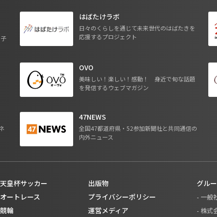
はばたけラボ
日々のくらしを通じて未来世代のはばたきを
応援するプロジェクト
る子
OVO
ジ
美味しい！楽しい！感動！ 身近で旬な話題
を発信するウェブマガジン
47NEWS
ネ
全国47都道府県・52参加新聞社と共同通信の
内外ニュース
天皇杯サッカー
出版物
グルー
オートレース
プライバシーポリシー
- 一
競輪
運営メディア
- 株