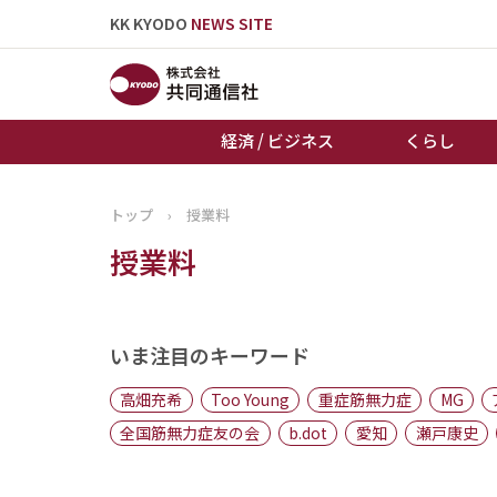
KK KYODO
NEWS SITE
経済 / ビジネス
くらし
トップ
›
授業料
トップページ
授業料
お知らせ
いま注目のキーワード
高畑充希
Too Young
重症筋無力症
MG
全国筋無力症友の会
b.dot
愛知
瀬戸康史