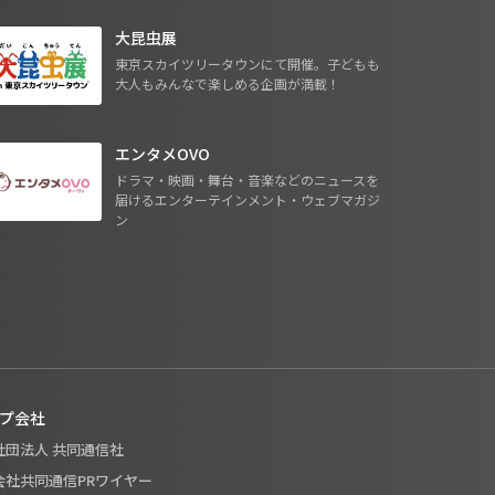
大昆虫展
東京スカイツリータウンにて開催。子どもも
大人もみんなで楽しめる企画が満載！
エンタメOVO
ドラマ・映画・舞台・音楽などのニュースを
届けるエンターテインメント・ウェブマガジ
ン
プ会社
般社団法人 共同通信社
式会社共同通信PRワイヤー