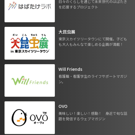
日々のくらしを通じて未来世代のはばたき
を応援するプロジェクト
大昆虫展
東京スカイツリータウンにて開催。子ども
も大人もみんなで楽しめる企画が満載！
Will Friends
看護職・看護学生のライフサポートマガジ
ン。
OVO
美味しい！楽しい！感動！ 身近で旬な話
題を発信するウェブマガジン