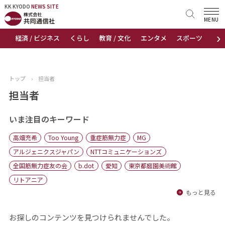
KK KYODO
KK KYODO
NEWS SITE
NEWS SITE
MENU
›
経済 / ビジネス
くらし
教育 / 文化
エンタメ
スポーツ
地
トップページ
お知らせ
トップ
›
担当者
ニュース
担当者
おすすめコンテンツ
いま注目のキーワード
高畑充希
Too Young
重症筋無力症
MG
出版物
アルジェニクスジャパン
NTTコミュニケーションズ
全国筋無力症友の会
b.dot
愛知
東京都庭園美術館
会社概要
リトアニア
もっと見る
お探しのコンテンツを見つけられませんでした。