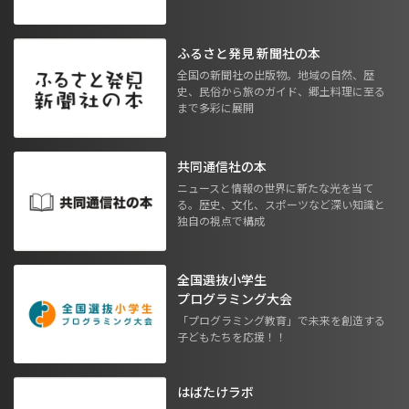
ふるさと発見 新聞社の本
全国の新聞社の出版物。地域の自然、歴
史、民俗から旅のガイド、郷土料理に至る
まで多彩に展開
共同通信社の本
ニュースと情報の世界に新たな光を当て
る。歴史、文化、スポーツなど深い知識と
独自の視点で構成
全国選抜小学生
プログラミング大会
「プログラミング教育」で未来を創造する
子どもたちを応援！！
はばたけラボ