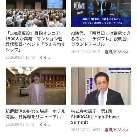
「100歳現役」目指すシニア
AI時代、「暗黙知」は継承でき
1500人が集結 マンション管
るのか 「デジブレ」説明会／
理代務員イベント「うぇるねす
ラウンドテーブル
シップ」
2026.08.03 15:15
経済/ビジネス
2026.08.04 10:48
くらし
紀伊勝浦の魅力を堪能 ホテル
株式会社識学 第1回
浦島、日昇館をリニューアル
SHIKIGAKU High-Phase
Summit
2026.08.03 09:41
くらし
2026.07.31 16:56
経済/ビジネス