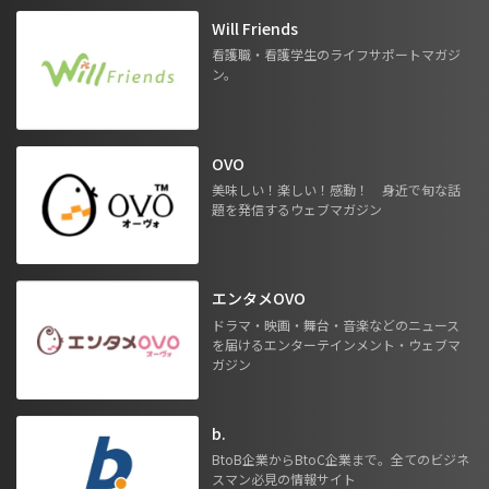
Will Friends
看護職・看護学生のライフサポートマガジ
ン。
OVO
美味しい！楽しい！感動！ 身近で旬な話
題を発信するウェブマガジン
エンタメOVO
ドラマ・映画・舞台・音楽などのニュース
を届けるエンターテインメント・ウェブマ
ガジン
b.
BtoB企業からBtoC企業まで。全てのビジネ
スマン必見の情報サイト