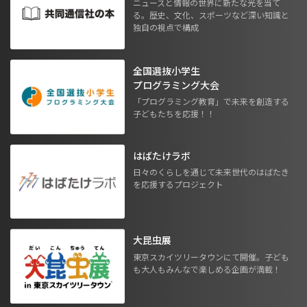
ニュースと情報の世界に新たな光を当て
る。歴史、文化、スポーツなど深い知識と
独自の視点で構成
全国選抜小学生
プログラミング大会
「プログラミング教育」で未来を創造する
子どもたちを応援！！
はばたけラボ
日々のくらしを通じて未来世代のはばたき
を応援するプロジェクト
大昆虫展
東京スカイツリータウンにて開催。子ども
も大人もみんなで楽しめる企画が満載！