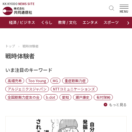
KK KYODO
KK KYODO
NEWS SITE
NEWS SITE
MENU
›
経済 / ビジネス
くらし
教育 / 文化
エンタメ
スポーツ
地
トップページ
お知らせ
トップ
›
戦時体験者
ニュース
戦時体験者
おすすめコンテンツ
いま注目のキーワード
高畑充希
Too Young
MG
重症筋無力症
出版物
アルジェニクスジャパン
NTTコミュニケーションズ
全国筋無力症友の会
b.dot
愛知
瀬戸康史
有村架純
会社概要
もっと見る