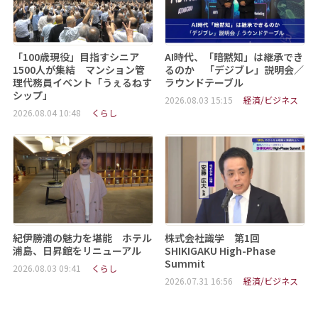
「100歳現役」目指すシニア
AI時代、「暗黙知」は継承でき
1500人が集結 マンション管
るのか 「デジブレ」説明会／
理代務員イベント「うぇるねす
ラウンドテーブル
シップ」
2026.08.03 15:15
経済/ビジネス
2026.08.04 10:48
くらし
紀伊勝浦の魅力を堪能 ホテル
株式会社識学 第1回
浦島、日昇館をリニューアル
SHIKIGAKU High-Phase
Summit
2026.08.03 09:41
くらし
2026.07.31 16:56
経済/ビジネス