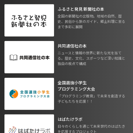
ふるさと発見 新聞社の本
全国の新聞社の出版物。地域の自然、歴
史、民俗から旅のガイド、郷土料理に至る
まで多彩に展開
共同通信社の本
ニュースと情報の世界に新たな光を当て
る。歴史、文化、スポーツなど深い知識と
独自の視点で構成
全国選抜小学生
プログラミング大会
「プログラミング教育」で未来を創造する
子どもたちを応援！！
はばたけラボ
日々のくらしを通じて未来世代のはばたき
を応援するプロジェクト