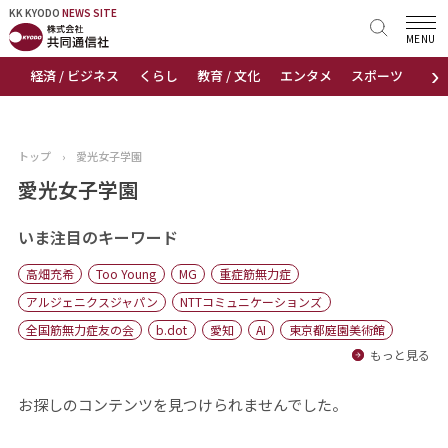
KK KYODO
KK KYODO
NEWS SITE
NEWS SITE
MENU
›
経済 / ビジネス
くらし
教育 / 文化
エンタメ
スポーツ
地
トップページ
お知らせ
トップ
›
愛光女子学園
ニュース
愛光女子学園
おすすめコンテンツ
いま注目のキーワード
高畑充希
Too Young
MG
重症筋無力症
出版物
アルジェニクスジャパン
NTTコミュニケーションズ
全国筋無力症友の会
b.dot
愛知
AI
東京都庭園美術館
会社概要
もっと見る
お探しのコンテンツを見つけられませんでした。