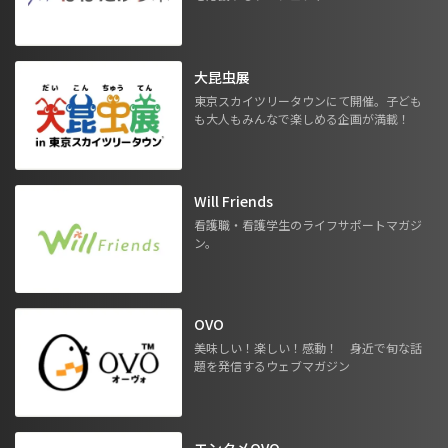
大昆虫展
東京スカイツリータウンにて開催。子ども
も大人もみんなで楽しめる企画が満載！
Will Friends
看護職・看護学生のライフサポートマガジ
ン。
OVO
美味しい！楽しい！感動！ 身近で旬な話
題を発信するウェブマガジン
エンタメOVO