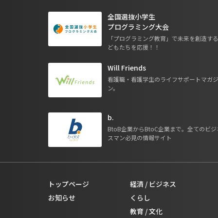
全国選抜小学生
プログラミング大会
「プログラミング教育」で未来を創造す
どもたちを応援！！
Will Friends
看護職・看護学生のライフサポートマガ
ン。
b.
BtoB企業からBtoC企業まで。全てのビジ
スマン必見の情報サイト
トップページ
経済 / ビジネス
お知らせ
くらし
教育 / 文化