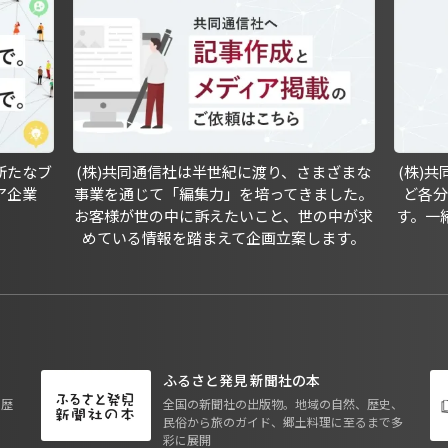
新たなブ
(株)共同通信社は半世紀に渡り、さまざまな
(株)
ア企業
事業を通じて「編集力」を培ってきました。
ど各
お客様が世の中に訴えたいこと、世の中が求
す。一
めている情報を踏まえて企画立案します。
ふるさと発見 新聞社の本
も歴
全国の新聞社の出版物。地域の自然、歴史、
民俗から旅のガイド、郷土料理に至るまで多
彩に展開