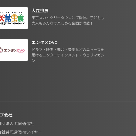
大昆虫展
東京スカイツリータウンにて開催。子どもも
大人もみんなで楽しめる企画が満載！
エンタメOVO
ドラマ・映画・舞台・音楽などのニュースを
届けるエンターテインメント・ウェブマガジ
ン
プ会社
般社団法人 共同通信社
式会社共同通信PRワイヤー