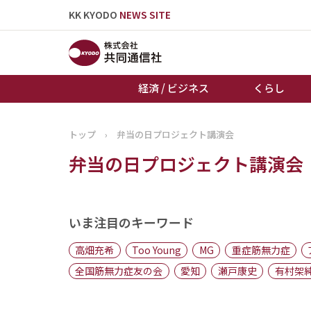
KK KYODO
NEWS SITE
経済 / ビジネス
くらし
トップ
›
弁当の日プロジェクト講演会
トップページ
弁当の日プロジェクト講演会
お知らせ
いま注目のキーワード
高畑充希
Too Young
MG
重症筋無力症
全国筋無力症友の会
愛知
瀬戸康史
有村架