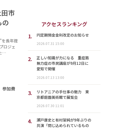
上田市
もの
アクセスランキング
1.
円定期預金金利改定のお知らせ
”を長年提
2026.07.31 15:00
プロジェ
た…
2.
正しい知識が力になる 重症筋
無力症の市民講座が9月12日に
愛知で開催
2026.07.13 13:00
、参加費
3.
リトアニアの手仕事の魅力 東
京都庭園美術館で展覧会
2026.07.30 11:01
4.
瀬戸康史と有村架純が9年ぶりの
共演「閉じ込められているもの