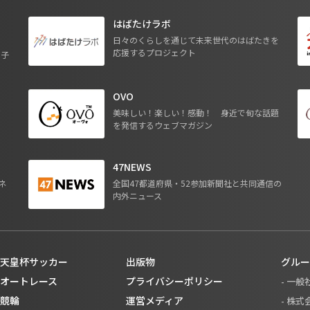
はばたけラボ
日々のくらしを通じて未来世代のはばたきを
応援するプロジェクト
る子
OVO
ジ
美味しい！楽しい！感動！ 身近で旬な話題
を発信するウェブマガジン
47NEWS
ネ
全国47都道府県・52参加新聞社と共同通信の
内外ニュース
天皇杯サッカー
出版物
グルー
オートレース
プライバシーポリシー
- 一
競輪
運営メディア
- 株