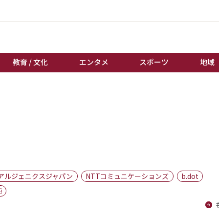
教育 / 文化
エンタメ
スポーツ
地域
経済 / ビジネス
誰もが輝いて働く社会へ
くらし
天皇杯サッカー
教育 / 文化
オートレース
エンタメ
競輪
スポーツ
ボートレース
地域
棋王戦
アルジェニクスジャパン
NTTコミュニケーションズ
b.dot
キーパーソン
女流本因坊戦
純