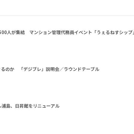
1500人が集結 マンション管理代務員イベント「うぇるねすシップ
きるのか 「デジブレ」説明会／ラウンドテーブル
ル浦島、日昇館をリニューアル