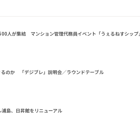
1500人が集結 マンション管理代務員イベント「うぇるねすシップ
きるのか 「デジブレ」説明会／ラウンドテーブル
ル浦島、日昇館をリニューアル