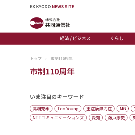
KK KYODO
NEWS SITE
経済 / ビジネス
くらし
トップ
›
市制110周年
トップページ
市制110周年
お知らせ
いま注目のキーワード
高畑充希
Too Young
重症筋無力症
MG
NTTコミュニケーションズ
愛知
瀬戸康史