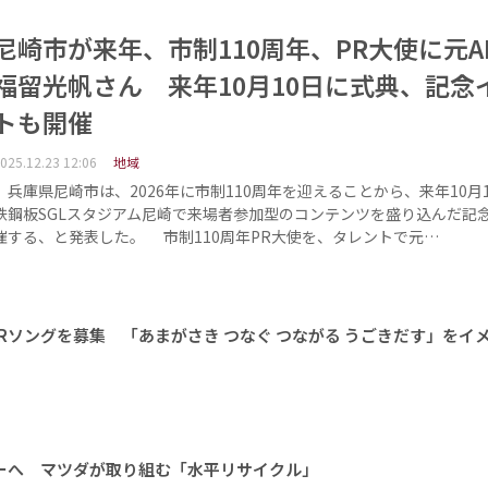
尼崎市が来年、市制110周年、PR大使に元AK
福留光帆さん 来年10月10日に式典、記念
トも開催
025.12.23 12:06
地域
兵庫県尼崎市は、2026年に市制110周年を迎えることから、来年10月
鉄鋼板SGLスタジアム尼崎で来場者参加型のコンテンツを盛り込んだ記
催する、と発表した。 市制110周年PR大使を、タレントで元…
PRソングを募集 「あまがさき つなぐ つながる うごきだす」をイ
ーへ マツダが取り組む「水平リサイクル」