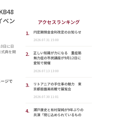
B48
イベン
アクセスランキング
1.
円定期預金金利改定のお知らせ
2026.07.31 15:00
10日に日
念式典を開
2.
正しい知識が力になる 重症筋
無力症の市民講座が9月12日に
愛知で開催
2026.07.13 13:00
メージで
3.
リトアニアの手仕事の魅力 東
京都庭園美術館で展覧会
2026.07.30 11:01
4.
瀬戸康史と有村架純が9年ぶりの
共演「閉じ込められているもの