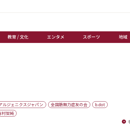
教育 / 文化
エンタメ
スポーツ
地域
経済 / ビジネス
誰もが輝いて働く社会へ
くらし
天皇杯サッカー
教育 / 文化
オートレース
エンタメ
競輪
スポーツ
ボートレース
地域
棋王戦
アルジェニクスジャパン
全国筋無力症友の会
b.dot
キーパーソン
女流本因坊戦
有村架純