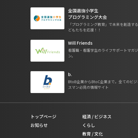
全国選抜小学生
プログラミング大会
「プログラミング教育」で未来を創造す
どもたちを応援！！
Will Friends
看護職・看護学生のライフサポートマガ
ン。
b.
BtoB企業からBtoC企業まで。全てのビジ
スマン必見の情報サイト
トップページ
経済 / ビジネス
お知らせ
くらし
教育 / 文化