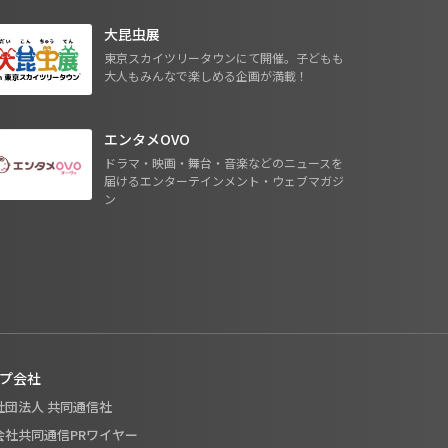
大昆虫展
東京スカイツリータウンにて開催。子どもも
大人もみんなで楽しめる企画が満載！
エンタメOVO
ドラマ・映画・舞台・音楽などのニュースを
届けるエンターテインメント・ウェブマガジ
ン
プ会社
般社団法人 共同通信社
式会社共同通信PRワイヤー