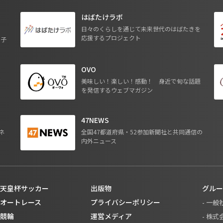
はばたけラボ
日々のくらしを通じて未来世代のはばたきを
応援するプロジェクト
る子
OVO
ジ
美味しい！楽しい！感動！ 身近で旬な話題
を発信するウェブマガジン
47NEWS
ネ
全国47都道府県・52参加新聞社と共同通信の
内外ニュース
天皇杯サッカー
出版物
グルー
オートレース
プライバシーポリシー
- 一
競輪
運営メディア
- 株