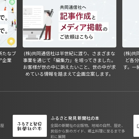
新たなブ
(株)共同通信社は半世紀に渡り、さまざまな
(株)
ア企業
事業を通じて「編集力」を培ってきました。
ど各
お客様が世の中に訴えたいこと、世の中が求
す。一
めている情報を踏まえて企画立案します。
ふるさと発見 新聞社の本
も歴
全国の新聞社の出版物。地域の自然、歴史、
民俗から旅のガイド、郷土料理に至るまで多
彩に展開