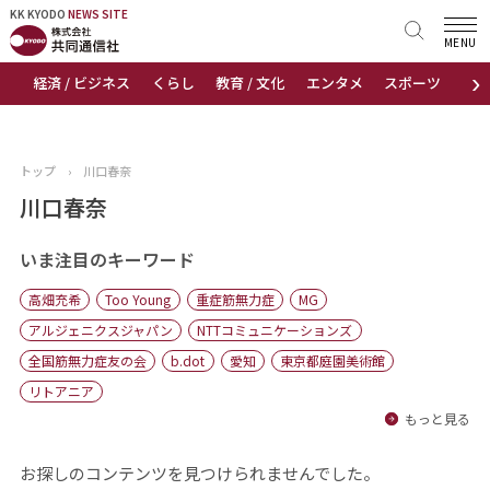
KK KYODO
KK KYODO
NEWS SITE
NEWS SITE
MENU
›
経済 / ビジネス
くらし
教育 / 文化
エンタメ
スポーツ
地
トップページ
お知らせ
トップ
›
川口春奈
ニュース
川口春奈
おすすめコンテンツ
いま注目のキーワード
高畑充希
Too Young
重症筋無力症
MG
出版物
アルジェニクスジャパン
NTTコミュニケーションズ
全国筋無力症友の会
b.dot
愛知
東京都庭園美術館
会社概要
リトアニア
もっと見る
お探しのコンテンツを見つけられませんでした。