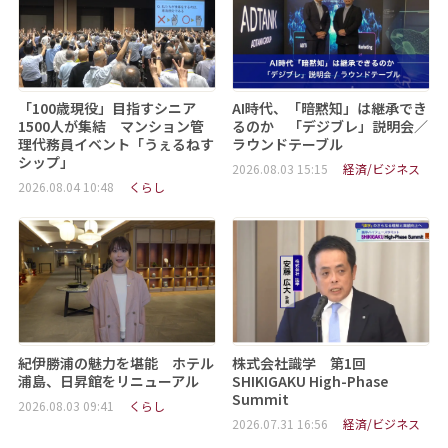
「100歳現役」目指すシニア
AI時代、「暗黙知」は継承でき
1500人が集結 マンション管
るのか 「デジブレ」説明会／
理代務員イベント「うぇるねす
ラウンドテーブル
シップ」
2026.08.03 15:15
経済/ビジネス
2026.08.04 10:48
くらし
紀伊勝浦の魅力を堪能 ホテル
株式会社識学 第1回
浦島、日昇館をリニューアル
SHIKIGAKU High-Phase
Summit
2026.08.03 09:41
くらし
2026.07.31 16:56
経済/ビジネス