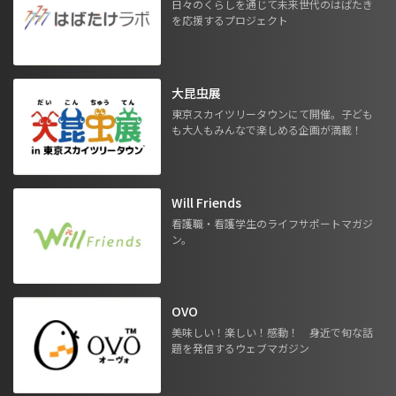
日々のくらしを通じて未来世代のはばたき
を応援するプロジェクト
大昆虫展
東京スカイツリータウンにて開催。子ども
も大人もみんなで楽しめる企画が満載！
Will Friends
看護職・看護学生のライフサポートマガジ
ン。
OVO
美味しい！楽しい！感動！ 身近で旬な話
題を発信するウェブマガジン