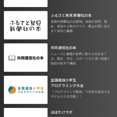
ふるさと発見 新聞社の本
全国の新聞社の出版物。地域の自然、歴
史、民俗から旅のガイド、郷土料理に至る
まで多彩に展開
共同通信社の本
ニュースと情報の世界に新たな光を当て
る。歴史、文化、スポーツなど深い知識と
独自の視点で構成
全国選抜小学生
プログラミング大会
「プログラミング教育」で未来を創造する
子どもたちを応援！！
はばたけラボ