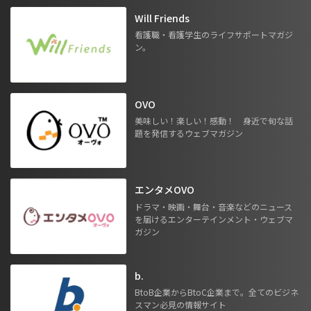
Will Friends
看護職・看護学生のライフサポートマガジ
ン。
OVO
美味しい！楽しい！感動！ 身近で旬な話
題を発信するウェブマガジン
エンタメOVO
ドラマ・映画・舞台・音楽などのニュース
を届けるエンターテインメント・ウェブマ
ガジン
b.
BtoB企業からBtoC企業まで。全てのビジネ
スマン必見の情報サイト