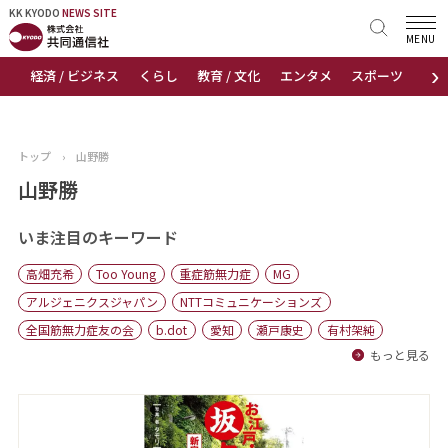
KK KYODO
KK KYODO
NEWS SITE
NEWS SITE
MENU
›
経済 / ビジネス
くらし
教育 / 文化
エンタメ
スポーツ
地
トップページ
お知らせ
トップ
›
山野勝
ニュース
山野勝
おすすめコンテンツ
いま注目のキーワード
高畑充希
Too Young
重症筋無力症
MG
出版物
アルジェニクスジャパン
NTTコミュニケーションズ
全国筋無力症友の会
b.dot
愛知
瀬戸康史
有村架純
会社概要
もっと見る