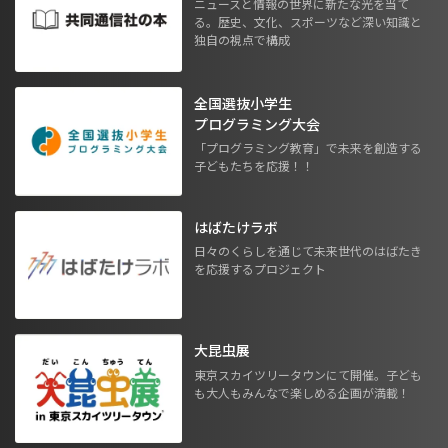
ニュースと情報の世界に新たな光を当て
る。歴史、文化、スポーツなど深い知識と
独自の視点で構成
全国選抜小学生
プログラミング大会
「プログラミング教育」で未来を創造する
子どもたちを応援！！
はばたけラボ
日々のくらしを通じて未来世代のはばたき
を応援するプロジェクト
大昆虫展
東京スカイツリータウンにて開催。子ども
も大人もみんなで楽しめる企画が満載！