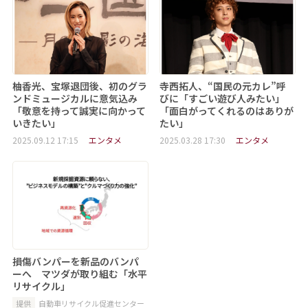
柚香光、宝塚退団後、初のグラ
寺西拓人、“国民の元カレ”呼
ンドミュージカルに意気込み
びに「すごい遊び人みたい」
「敬意を持って誠実に向かって
「面白がってくれるのはありが
いきたい」
たい」
2025.09.12 17:15
エンタメ
2025.03.28 17:30
エンタメ
損傷バンパーを新品のバンパ
ーへ マツダが取り組む「水平
リサイクル」
提供
自動車リサイクル促進センター