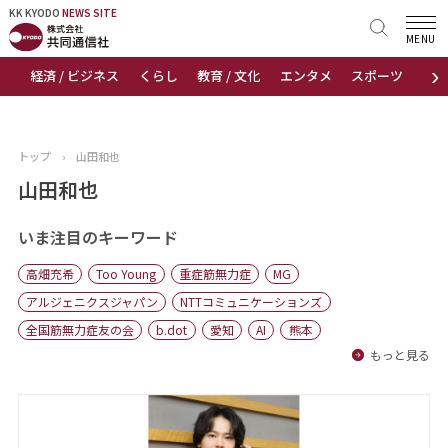
KK KYODO
KK KYODO
NEWS SITE
NEWS SITE
MENU
›
経済 / ビジネス
くらし
教育 / 文化
エンタメ
スポーツ
地
トップページ
お知らせ
トップ
›
山田和也
ニュース
山田和也
おすすめコンテンツ
いま注目のキーワード
高畑充希
Too Young
重症筋無力症
MG
出版物
アルジェニクスジャパン
NTTコミュニケーションズ
全国筋無力症友の会
b.dot
愛知
AI
熊本
会社概要
もっと見る