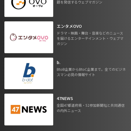
題を発信するウェブマガジン
エンタメOVO
ドラマ・映画・舞台・音楽などのニュース
を届けるエンターテインメント・ウェブマ
ガジン
b.
BtoB企業からBtoC企業まで。全てのビジネ
スマン必見の情報サイト
47NEWS
全国47都道府県・52参加新聞社と共同通信
の内外ニュース