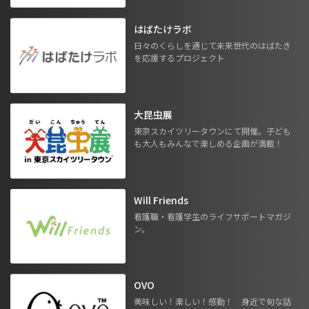
はばたけラボ
日々のくらしを通じて未来世代のはばたき
を応援するプロジェクト
大昆虫展
東京スカイツリータウンにて開催。子ども
も大人もみんなで楽しめる企画が満載！
Will Friends
看護職・看護学生のライフサポートマガジ
ン。
OVO
美味しい！楽しい！感動！ 身近で旬な話