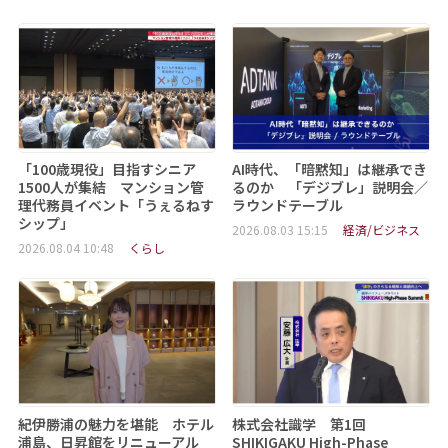
「100歳現役」目指すシニア
AI時代、「暗黙知」は継承でき
1500人が集結 マンション管
るのか 「デジブレ」説明会／
理代務員イベント「うぇるねす
ラウンドテーブル
シップ」
2026.08.03 15:15
経済/ビジネス
2026.08.04 10:48
くらし
紀伊勝浦の魅力を堪能 ホテル
株式会社識学 第1回
浦島、日昇館をリニューアル
SHIKIGAKU High-Phase