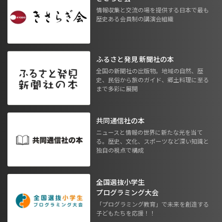
情報収集と交流の場を提供する日本で最も
歴史ある会員制の講演会組織
ふるさと発見 新聞社の本
全国の新聞社の出版物。地域の自然、歴
史、民俗から旅のガイド、郷土料理に至る
まで多彩に展開
共同通信社の本
ニュースと情報の世界に新たな光を当て
る。歴史、文化、スポーツなど深い知識と
独自の視点で構成
全国選抜小学生
プログラミング大会
「プログラミング教育」で未来を創造する
子どもたちを応援！！