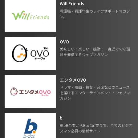
Will Friends
看護職・看護学生のライフサポートマガジ
ン。
OVO
美味しい！楽しい！感動！ 身近で旬な話
題を発信するウェブマガジン
エンタメOVO
ドラマ・映画・舞台・音楽などのニュース
を届けるエンターテインメント・ウェブマ
ガジン
b.
BtoB企業からBtoC企業まで。全てのビジネ
スマン必見の情報サイト