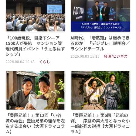
「100歳現役」目指すシニア
AI時代、「暗黙知」は継承でき
1500人が集結 マンション管
るのか 「デジブレ」説明会／
理代務員イベント「うぇるねす
ラウンドテーブル
シップ」
2026.08.03 15:15
経済/ビジネス
2026.08.04 10:48
くらし
「豊臣兄弟！」第12回「小谷
「豊臣兄弟！」第6回「兄弟の
城の再会」豊臣兄弟の運命を左
絆」 序盤の集大成となった小
右する出会い【大河ドラマコラ
一郎必死の説得【大河ドラマコ
ム】
ラム】