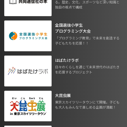
る。歴史、文化、スポーツなど深い知識と
独自の視点で構成
全国選抜小学生
プログラミング大会
「プログラミング教育」で未来を創造する
子どもたちを応援！！
はばたけラボ
日々のくらしを通じて未来世代のはばたき
を応援するプロジェクト
大昆虫展
東京スカイツリータウンにて開催。子ども
も大人もみんなで楽しめる企画が満載！