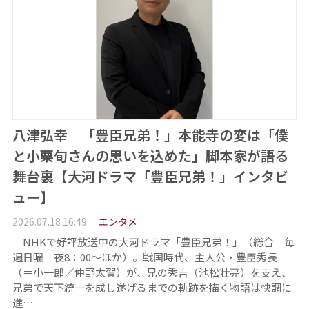
八津弘幸 「豊臣兄弟！」本能寺の変は「僕
と小栗旬さんの思いを込めた」脚本家が語る
舞台裏【大河ドラマ「豊臣兄弟！」インタビ
ュー】
2026.07.18 16:49
エンタメ
NHKで好評放送中の大河ドラマ「豊臣兄弟！」（総合 毎
週日曜 夜8：00～ほか）。戦国時代、主人公・豊臣秀長
（＝小一郎／仲野太賀）が、兄の秀吉（池松壮亮）を支え、
兄弟で天下統一を成し遂げるまでの軌跡を描く物語は快調に
進…