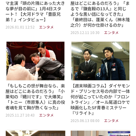
マ主演「頭の片隅にあった大き
屋はどこにあるのだろう」「ま
な夢が目の前に」1月4日スタ
るで『鎌倉殿の13人』と同じ
ート！【大河ドラマ「豊臣兄
ような黒い話になってきた」
弟！」インタビュー】
「最終回は、蓬莱くん（神木隆
之介）が何か仕掛けるのか」
2026.01.01 12:52
エンタメ
2025.12.11 10:30
エンタメ
「もしもこの世が舞台なら、楽
【週末映画コラム】ダイヤモン
屋はどこにあるのだろう」「小
ド・プリンセス号の内部で一体
栗旬の『蜷川です』で大爆笑」
何が起こっていたのか『フロン
「トニー（市原隼人）に真の役
トライン』／オール尾道ロケで
者魂を見て胸が熱くなった」
映画化したSF青春ミステリー
『リライト』
2025.11.27 10:43
エンタメ
2025.06.13 08:00
エンタメ