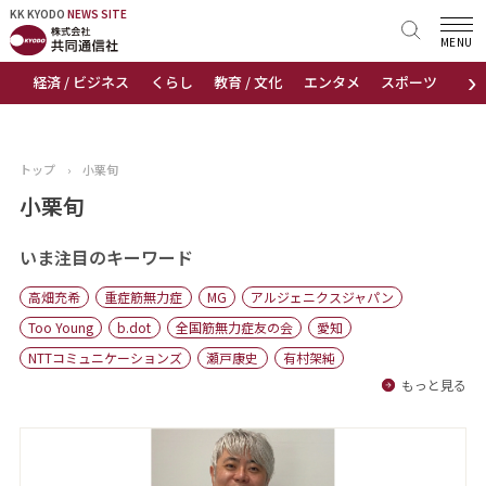
KK KYODO
KK KYODO
NEWS SITE
NEWS SITE
MENU
›
経済 / ビジネス
くらし
教育 / 文化
エンタメ
スポーツ
地
トップページ
お知らせ
トップ
›
小栗旬
ニュース
小栗旬
おすすめコンテンツ
いま注目のキーワード
高畑充希
重症筋無力症
MG
アルジェニクスジャパン
出版物
Too Young
b.dot
全国筋無力症友の会
愛知
NTTコミュニケーションズ
瀬戸康史
有村架純
会社概要
もっと見る