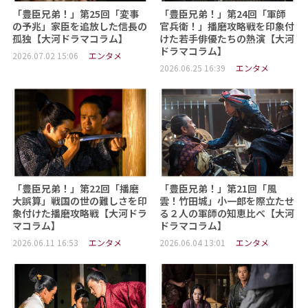
「豊臣兄弟！」第25回「変事
「豊臣兄弟！」第24回「軍師
の予兆」家臣を追放した信長の
官兵衛！」播磨攻略戦を印象付
孤独【大河ドラマコラム】
けた若手俳優たちの熱演【大河
ドラマコラム】
2026.07.02 15:06
エンタメ
2026.06.25 16:39
エンタメ
「豊臣兄弟！」第22回「播磨
「豊臣兄弟！」第21回「風
大誤算」戦国の世の難しさを印
雲！竹田城」小一郎を際立たせ
象付けた播磨攻略戦【大河ドラ
る２人の軍師の知恵比べ【大河
マコラム】
ドラマコラム】
2026.06.11 16:53
エンタメ
2026.06.04 13:01
エンタメ