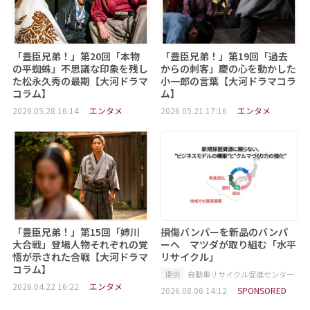
「豊臣兄弟！」第20回「本物
「豊臣兄弟！」第19回「過去
の平蜘蛛」不思議な印象を残し
からの刺客」慶の心を動かした
た松永久秀の最期【大河ドラマ
小一郎の言葉【大河ドラマコラ
コラム】
ム】
2026.05.28 16:14
エンタメ
2026.05.21 17:16
エンタメ
「豊臣兄弟！」第15回「姉川
損傷バンパーを新品のバンパ
大合戦」登場人物それぞれの覚
ーへ マツダが取り組む「水平
悟が示された合戦【大河ドラマ
リサイクル」
コラム】
提供
自動車リサイクル促進センター
2026.04.22 16:22
エンタメ
2026.08.06 14:12
SPONSORED