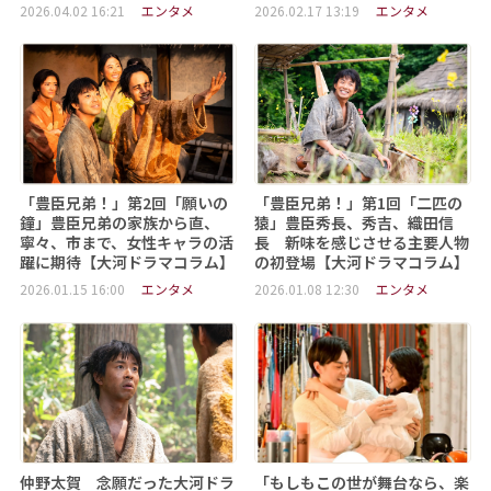
2026.04.02 16:21
エンタメ
2026.02.17 13:19
エンタメ
「豊臣兄弟！」第2回「願いの
「豊臣兄弟！」第1回「二匹の
鐘」豊臣兄弟の家族から直、
猿」豊臣秀長、秀吉、織田信
寧々、市まで、女性キャラの活
長 新味を感じさせる主要人物
躍に期待【大河ドラマコラム】
の初登場【大河ドラマコラム】
2026.01.15 16:00
エンタメ
2026.01.08 12:30
エンタメ
仲野太賀 念願だった大河ドラ
「もしもこの世が舞台なら、楽