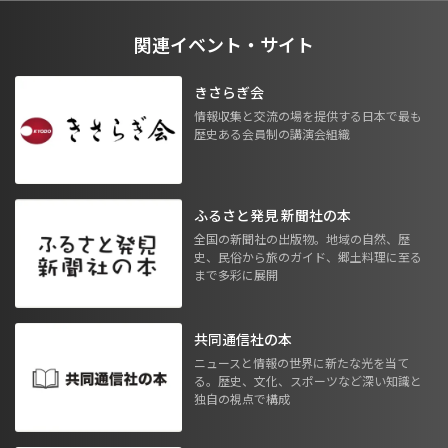
関連イベント・サイト
きさらぎ会
情報収集と交流の場を提供する日本で最も
歴史ある会員制の講演会組織
ふるさと発見 新聞社の本
全国の新聞社の出版物。地域の自然、歴
史、民俗から旅のガイド、郷土料理に至る
まで多彩に展開
共同通信社の本
ニュースと情報の世界に新たな光を当て
る。歴史、文化、スポーツなど深い知識と
独自の視点で構成