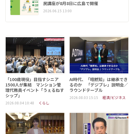
民講座が8月8日に広島で開催
2026.06.15 13:00
「100歳現役」目指すシニア
AI時代、「暗黙知」は継承でき
1500人が集結 マンション管
るのか 「デジブレ」説明会／
理代務員イベント「うぇるねす
ラウンドテーブル
シップ」
2026.08.03 15:15
経済/ビジネス
2026.08.04 10:48
くらし