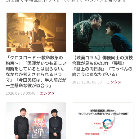
「クロスロード ～救命救急の
【映画コラム】俳優同士の演技
約束～」「医師がいつも正しい
合戦が見ものの3作『爆弾』
判断をしているとは限らない。
『盤上の向日葵』『てっぺんの
なかなか考えさせられるドラ
向こうにあなたがいる』
マ」「今田美桜は、半人前だが
2025.11.01 08:00
エンタメ
一生懸命な役が似合う」
2026.07.08 09:46
エンタメ