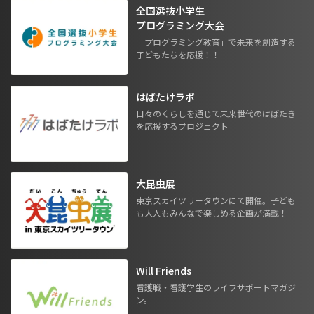
全国選抜小学生
プログラミング大会
「プログラミング教育」で未来を創造する
子どもたちを応援！！
はばたけラボ
日々のくらしを通じて未来世代のはばたき
を応援するプロジェクト
大昆虫展
東京スカイツリータウンにて開催。子ども
も大人もみんなで楽しめる企画が満載！
Will Friends
看護職・看護学生のライフサポートマガジ
ン。