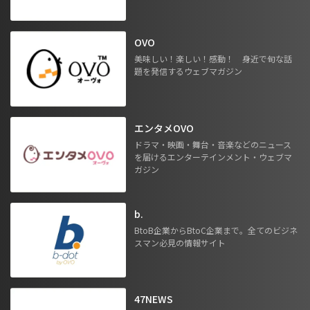
OVO
美味しい！楽しい！感動！ 身近で旬な話
題を発信するウェブマガジン
エンタメOVO
ドラマ・映画・舞台・音楽などのニュース
を届けるエンターテインメント・ウェブマ
ガジン
b.
BtoB企業からBtoC企業まで。全てのビジネ
スマン必見の情報サイト
47NEWS