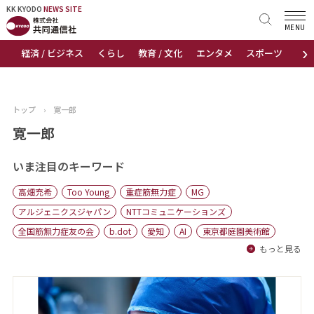
KK KYODO
KK KYODO
NEWS SITE
NEWS SITE
MENU
›
経済 / ビジネス
くらし
教育 / 文化
エンタメ
スポーツ
地
トップページ
お知らせ
トップ
›
寛一郎
ニュース
寛一郎
おすすめコンテンツ
いま注目のキーワード
高畑充希
Too Young
重症筋無力症
MG
出版物
アルジェニクスジャパン
NTTコミュニケーションズ
全国筋無力症友の会
b.dot
愛知
AI
東京都庭園美術館
会社概要
もっと見る