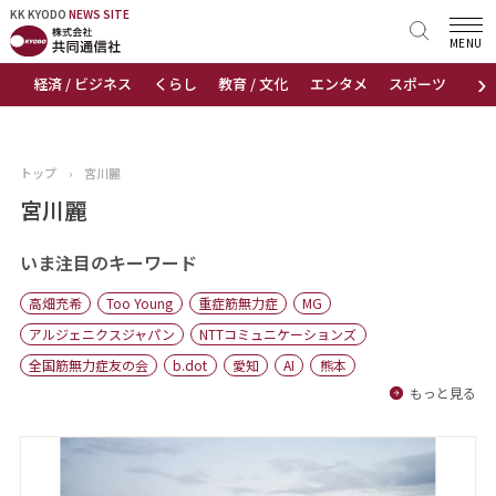
KK KYODO
KK KYODO
NEWS SITE
NEWS SITE
MENU
›
経済 / ビジネス
くらし
教育 / 文化
エンタメ
スポーツ
地
トップページ
お知らせ
トップ
›
宮川麗
ニュース
宮川麗
おすすめコンテンツ
いま注目のキーワード
高畑充希
Too Young
重症筋無力症
MG
出版物
アルジェニクスジャパン
NTTコミュニケーションズ
全国筋無力症友の会
b.dot
愛知
AI
熊本
会社概要
もっと見る