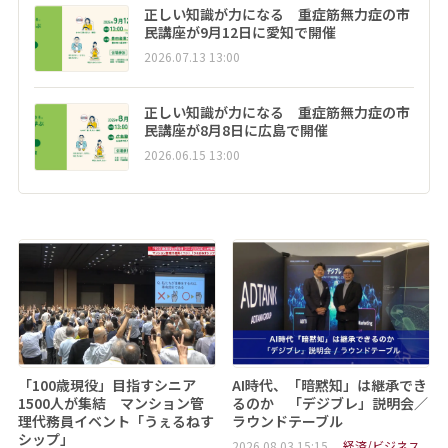
正しい知識が力になる 重症筋無力症の市
民講座が9月12日に愛知で開催
2026.07.13 13:00
正しい知識が力になる 重症筋無力症の市
民講座が8月8日に広島で開催
2026.06.15 13:00
「100歳現役」目指すシニア
AI時代、「暗黙知」は継承でき
1500人が集結 マンション管
るのか 「デジブレ」説明会／
理代務員イベント「うぇるねす
ラウンドテーブル
シップ」
2026.08.03 15:15
経済/ビジネス