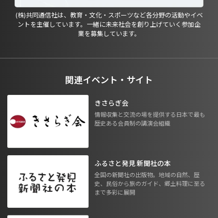
(株)共同通信社は、教育・文化・スポーツなど各分野の活動やイベ
ントを主催しています。一緒に未来社会を創り上げていく参加企
業を募集しています。
関連イベント・サイト
きさらぎ会
情報収集と交流の場を提供する日本で最も
歴史ある会員制の講演会組織
ふるさと発見 新聞社の本
全国の新聞社の出版物。地域の自然、歴
史、民俗から旅のガイド、郷土料理に至る
まで多彩に展開