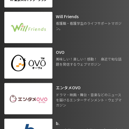
Will Friends
看護職・看護学生のライフサポートマガジ
ン。
OVO
美味しい！楽しい！感動！ 身近で旬な話
題を発信するウェブマガジン
エンタメOVO
ドラマ・映画・舞台・音楽などのニュース
を届けるエンターテインメント・ウェブマ
ガジン
b.