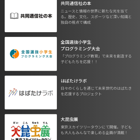
共同通信社の本
ニュースと情報の世界に新たな光を当て
る。歴史、文化、スポーツなど深い知識と
独自の視点で構成
全国選抜小学生
プログラミング大会
「プログラミング教育」で未来を創造する
子どもたちを応援！！
はばたけラボ
日々のくらしを通じて未来世代のはばたき
を応援するプロジェクト
大昆虫展
東京スカイツリータウンにて開催。子ども
も大人もみんなで楽しめる企画が満載！