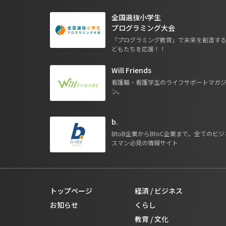
全国選抜小学生
プログラミング大会
「プログラミング教育」で未来を創造す
どもたちを応援！！
Will Friends
看護職・看護学生のライフサポートマガ
ン。
b.
BtoB企業からBtoC企業まで。全てのビジ
スマン必見の情報サイト
トップページ
経済 / ビジネス
お知らせ
くらし
教育 / 文化