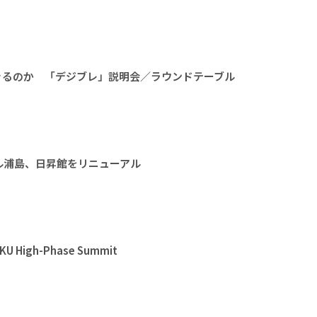
きるのか 「デジブレ」説明会／ラウンドテーブル
ル浦島、日昇館をリニューアル
High-Phase Summit