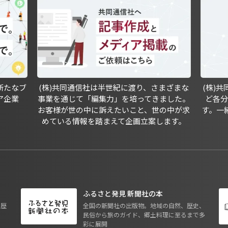
新たなブ
(株)共同通信社は半世紀に渡り、さまざまな
(株)
ア企業
事業を通じて「編集力」を培ってきました。
ど各
お客様が世の中に訴えたいこと、世の中が求
す。一
めている情報を踏まえて企画立案します。
ふるさと発見 新聞社の本
も歴
全国の新聞社の出版物。地域の自然、歴史、
民俗から旅のガイド、郷土料理に至るまで多
彩に展開