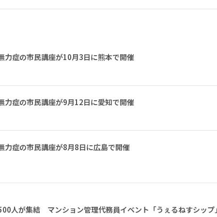
無力症の市民講座が10月3日に熊本で開催
無力症の市民講座が9月12日に愛知で開催
無力症の市民講座が8月8日に広島で開催
1500人が集結 マンション管理代務員イベント「うぇるねすシップ