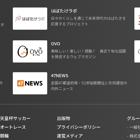
はばたけラボ
日々のくらしを通じて未来世代のはばたきを
応援するプロジェクト
る子
OVO
ジ
美味しい！楽しい！感動！ 身近で旬な話題
を発信するウェブマガジン
47NEWS
ネ
全国47都道府県・52参加新聞社と共同通信の
内外ニュース
天皇杯サッカー
出版物
グルー
オートレース
プライバシーポリシー
- 一
競輪
運営メディア
- 株