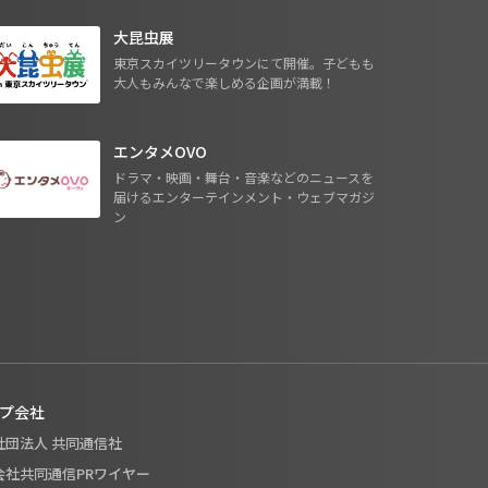
大昆虫展
東京スカイツリータウンにて開催。子どもも
大人もみんなで楽しめる企画が満載！
エンタメOVO
ドラマ・映画・舞台・音楽などのニュースを
届けるエンターテインメント・ウェブマガジ
ン
プ会社
般社団法人 共同通信社
式会社共同通信PRワイヤー