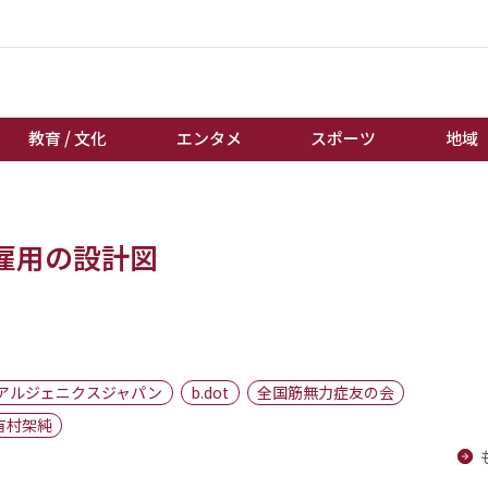
教育 / 文化
エンタメ
スポーツ
地域
経済 / ビジネス
誰もが輝いて働く社会へ
雇用の設計図
くらし
天皇杯サッカー
教育 / 文化
オートレース
エンタメ
競輪
スポーツ
ボートレース
地域
棋王戦
アルジェニクスジャパン
b.dot
全国筋無力症友の会
キーパーソン
女流本因坊戦
有村架純