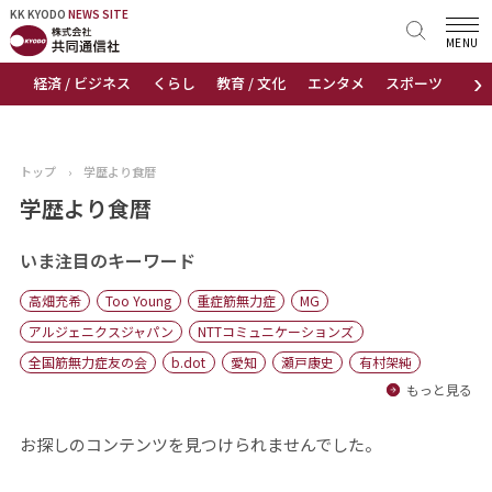
KK KYODO
KK KYODO
NEWS SITE
NEWS SITE
MENU
›
経済 / ビジネス
くらし
教育 / 文化
エンタメ
スポーツ
地
トップページ
お知らせ
トップ
›
学歴より食暦
ニュース
学歴より食暦
おすすめコンテンツ
いま注目のキーワード
高畑充希
Too Young
重症筋無力症
MG
出版物
アルジェニクスジャパン
NTTコミュニケーションズ
全国筋無力症友の会
b.dot
愛知
瀬戸康史
有村架純
会社概要
もっと見る
お探しのコンテンツを見つけられませんでした。