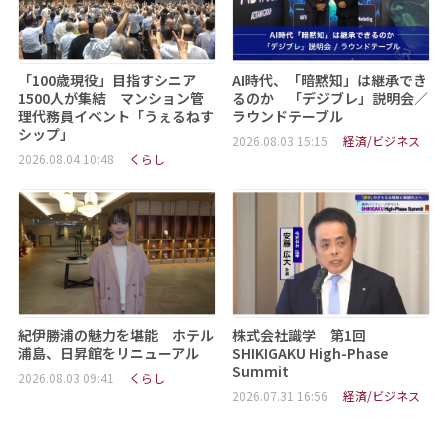
「100歳現役」目指すシニア
AI時代、「暗黙知」は継承でき
1500人が集結 マンション管
るのか 「デジブレ」説明会／
理代務員イベント「うぇるねす
ラウンドテーブル
シップ」
2026.08.03 15:15
経済/ビジネス
2026.08.04 10:48
くらし
紀伊勝浦の魅力を堪能 ホテル
株式会社識学 第1回
浦島、日昇館をリニューアル
SHIKIGAKU High-Phase
Summit
2026.08.03 09:41
くらし
2026.07.31 16:56
経済/ビジネス