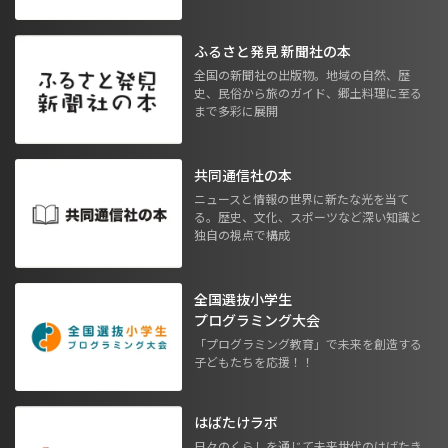
ふるさと発見 新聞社の本
全国の新聞社の出版物。地域の自然、歴
史、民俗から旅のガイド、郷土料理に至る
まで多彩に展開
共同通信社の本
ニュースと情報の世界に新たな光を当て
る。歴史、文化、スポーツなど深い知識と
独自の視点で構成
全国選抜小学生
プログラミング大会
「プログラミング教育」で未来を創造する
子どもたちを応援！！
はばたけラボ
日々のくらしを通じて未来世代のはばたき