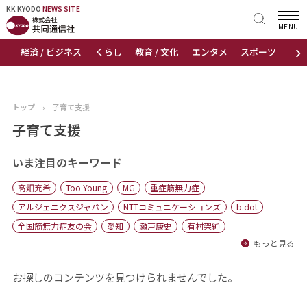
KK KYODO
KK KYODO
NEWS SITE
NEWS SITE
MENU
›
経済 / ビジネス
くらし
教育 / 文化
エンタメ
スポーツ
地
トップページ
お知らせ
トップ
›
子育て支援
ニュース
子育て支援
おすすめコンテンツ
いま注目のキーワード
高畑充希
Too Young
MG
重症筋無力症
出版物
アルジェニクスジャパン
NTTコミュニケーションズ
b.dot
全国筋無力症友の会
愛知
瀬戸康史
有村架純
会社概要
もっと見る
お探しのコンテンツを見つけられませんでした。