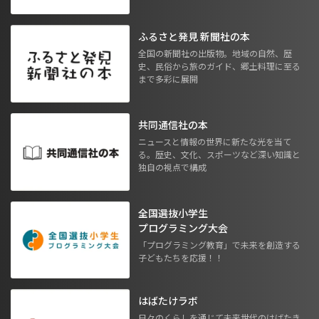
ふるさと発見 新聞社の本
全国の新聞社の出版物。地域の自然、歴
史、民俗から旅のガイド、郷土料理に至る
まで多彩に展開
共同通信社の本
ニュースと情報の世界に新たな光を当て
る。歴史、文化、スポーツなど深い知識と
独自の視点で構成
全国選抜小学生
プログラミング大会
「プログラミング教育」で未来を創造する
子どもたちを応援！！
はばたけラボ
日々のくらしを通じて未来世代のはばたき