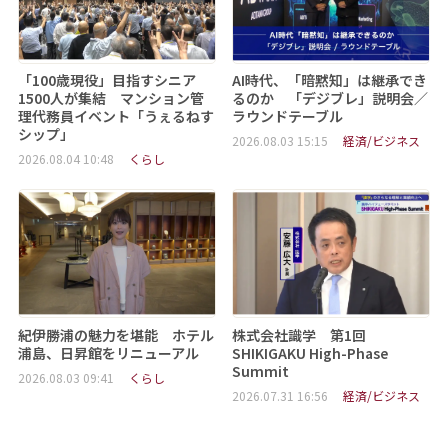
「100歳現役」目指すシニア
AI時代、「暗黙知」は継承でき
1500人が集結 マンション管
るのか 「デジブレ」説明会／
理代務員イベント「うぇるねす
ラウンドテーブル
シップ」
2026.08.03 15:15
経済/ビジネス
2026.08.04 10:48
くらし
紀伊勝浦の魅力を堪能 ホテル
株式会社識学 第1回
浦島、日昇館をリニューアル
SHIKIGAKU High-Phase
Summit
2026.08.03 09:41
くらし
2026.07.31 16:56
経済/ビジネス