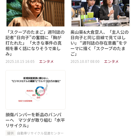
「スクープのたまご」週刊誌の
奥山葵&大倉空人、「主人公の
記者“日向子”の奮闘に「胸が
日向子と同じ目線で見てほし
打たれた」 「大きな事件の真
い」 “週刊誌の存在意義”をテ
相を暴く話になりそうで楽し
ーマに描く「スクープのたま
み」
ご」
2025.10.15 16:05
エンタメ
2025.10.07 08:00
エンタメ
損傷バンパーを新品のバンパ
ーへ マツダが取り組む「水平
リサイクル」
提供
自動車リサイクル促進センター