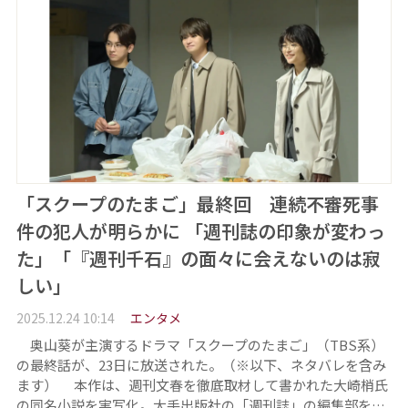
「スクープのたまご」最終回 連続不審死事
件の犯人が明らかに 「週刊誌の印象が変わっ
た」「『週刊千石』の面々に会えないのは寂
しい」
2025.12.24 10:14
エンタメ
奥山葵が主演するドラマ「スクープのたまご」（TBS系）
の最終話が、23日に放送された。（※以下、ネタバレを含み
ます） 本作は、週刊文春を徹底取材して書かれた大崎梢氏
の同名小説を実写化。大手出版社の「週刊誌」の編集部を…