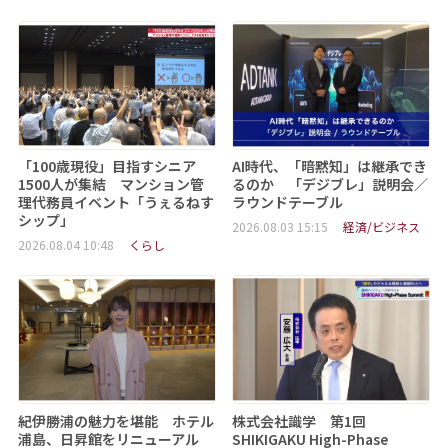
「100歳現役」目指すシニア
AI時代、「暗黙知」は継承でき
1500人が集結 マンション管
るのか 「デジブレ」説明会／
理代務員イベント「うぇるねす
ラウンドテーブル
シップ」
2026.08.03 15:15
経済/ビジネス
2026.08.04 10:48
くらし
紀伊勝浦の魅力を堪能 ホテル
株式会社識学 第1回
浦島、日昇館をリニューアル
SHIKIGAKU High-Phase