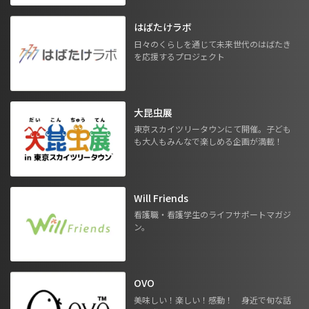
はばたけラボ
日々のくらしを通じて未来世代のはばたき
を応援するプロジェクト
大昆虫展
東京スカイツリータウンにて開催。子ども
も大人もみんなで楽しめる企画が満載！
Will Friends
看護職・看護学生のライフサポートマガジ
ン。
OVO
美味しい！楽しい！感動！ 身近で旬な話