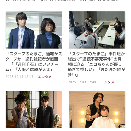
「スクープのたまご」通報かス
「スクープのたまご」事件班が
クープか…週刊誌記者が直面
総出で“連続不審死事件”の真
「『週刊千石』はいいチー
相に迫る 「ニコちゃんが優し
ム」「人脈と信頼が大切」
過ぎて怪しい」「まだまだ謎が
多い」
2025.12.17 13:17
エンタメ
2025.12.03 12:40
エンタメ