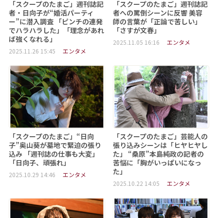
「スクープのたまご」週刊誌記
「スクープのたまご」週刊誌記
者・日向子が“婚活パーティ
者への罵倒シーンに反響 美容
ー”に潜入調査 「ピンチの連発
師の言葉が「正論で苦しい」
でハラハラした」「理念があれ
「さすが文春」
ば強くなれる」
2025.11.05 16:16
エンタメ
2025.11.26 15:45
エンタメ
「スクープのたまご」“日向
「スクープのたまご」芸能人の
子”奥山葵が墓地で緊迫の張り
張り込みシーンは「ヒヤヒヤし
込み 「週刊誌の仕事も大変」
た」 “桑原”本島純政の記者の
「日向子、頑張れ」
苦悩に「胸がいっぱいになっ
た」
2025.10.29 14:46
エンタメ
2025.10.22 14:05
エンタメ