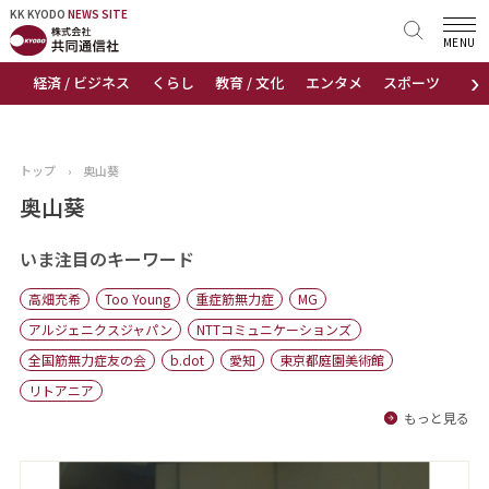
KK KYODO
KK KYODO
NEWS SITE
NEWS SITE
MENU
›
経済 / ビジネス
くらし
教育 / 文化
エンタメ
スポーツ
地
トップページ
お知らせ
トップ
›
奥山葵
ニュース
奥山葵
おすすめコンテンツ
いま注目のキーワード
高畑充希
Too Young
重症筋無力症
MG
出版物
アルジェニクスジャパン
NTTコミュニケーションズ
全国筋無力症友の会
b.dot
愛知
東京都庭園美術館
会社概要
リトアニア
もっと見る