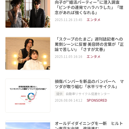
向子が“婚活パーティー”に潜入調査
「ピンチの連発でハラハラした」「理
念があれば強くなれる」
2025.11.26 15:45
エンタメ
「スクープのたまご」週刊誌記者への
罵倒シーンに反響 美容師の言葉が「正
論で苦しい」「さすが文春」
2025.11.05 16:16
エンタメ
損傷バンパーを新品のバンパーへ マ
ツダが取り組む「水平リサイクル」
提供
自動車リサイクル促進センター
2026.08.06 14:12
SPONSORED
オールデイダイニングを一新 ヒルト
ン東京お台場、改装進む