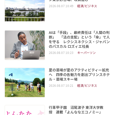
2026.08.07 10:49
経済/ビジネス
AIは「手段」、最終責任は「人間の判
断」 「法の支配」という「傘」で人
を守る レクシスネクシス・ジャパン
のパスカル ロズィエ社長
2026.08.07 10:23
キーパーソン
夏の苗場が夏のアクティビティー拡充
へ 四季の各魅力を創出プリンスホテ
ル・苗場スキー場
2026.08.07 10:21
経済/ビジネス
行革甲子園 沼尾波子 東洋大学教
授 連載「よんななエコノミー」