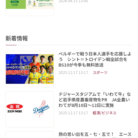
2026.06.15 13:00
新着情報
ベルギーで戦う日本人選手を応援しよ
う シント＝トロイデン戦全試合を
BS10が今季も無料放送
2025.12.17 13:17
スポーツ
ドジャースタジアムで「いわて牛」な
ど岩手県産農畜産物をPR JA全農い
わてが8月10日～12日に実施
2025.12.17 13:17
経済/ビジネス
旅の思い出を五・七・五で！ エース