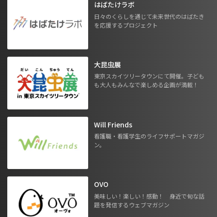
はばたけラボ
日々のくらしを通じて未来世代のはばたき
を応援するプロジェクト
大昆虫展
東京スカイツリータウンにて開催。子ども
も大人もみんなで楽しめる企画が満載！
Will Friends
看護職・看護学生のライフサポートマガジ
ン。
OVO
美味しい！楽しい！感動！ 身近で旬な話
題を発信するウェブマガジン