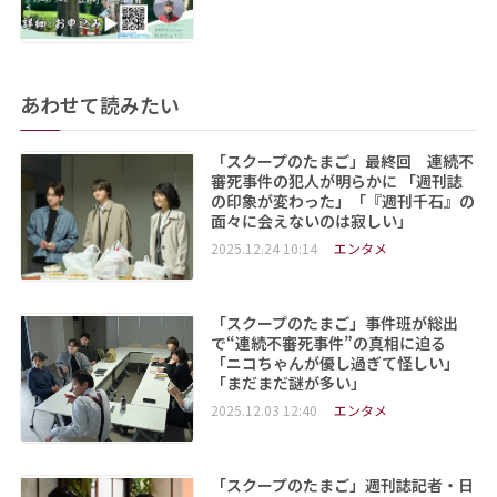
あわせて読みたい
「スクープのたまご」最終回 連続不
審死事件の犯人が明らかに 「週刊誌
の印象が変わった」「『週刊千石』の
面々に会えないのは寂しい」
2025.12.24 10:14
エンタメ
「スクープのたまご」事件班が総出
で“連続不審死事件”の真相に迫る
「ニコちゃんが優し過ぎて怪しい」
「まだまだ謎が多い」
2025.12.03 12:40
エンタメ
「スクープのたまご」週刊誌記者・日