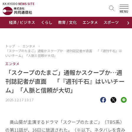
KK KYODO
KK KYODO
NEWS SITE
NEWS SITE
MENU
›
経済 / ビジネス
くらし
教育 / 文化
エンタメ
スポーツ
地
トップページ
お知らせ
トップ
›
エンタメ
›
「スクープのたまご」通報かスクープか…週刊誌記者が直面 「『週刊千石』は
ニュース
いいチーム」「人脈と信頼が大切」
エンタメ
おすすめコンテンツ
「スクープのたまご」通報かスクープか…週
刊誌記者が直面 「『週刊千石』はいいチー
出版物
ム」「人脈と信頼が大切」
会社概要
2025.12.17 13:17
奥山葵が主演するドラマ「スクープのたまご」（TBS系）
の第11話が、16日に放送された。（※以下、ネタバレを含み