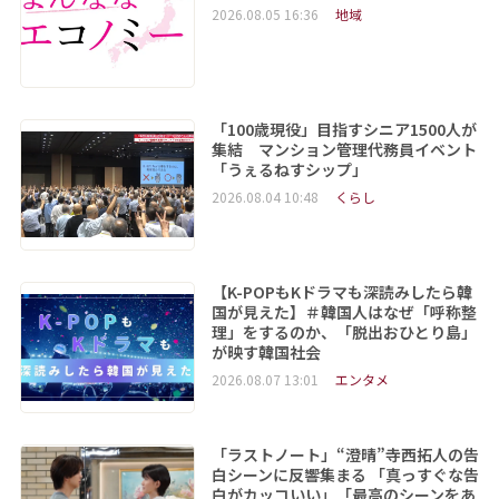
2026.08.05 16:36
地域
「100歳現役」目指すシニア1500人が
集結 マンション管理代務員イベント
「うぇるねすシップ」
2026.08.04 10:48
くらし
【K-POPもKドラマも深読みしたら韓
国が見えた】＃韓国人はなぜ「呼称整
理」をするのか、「脱出おひとり島」
が映す韓国社会
2026.08.07 13:01
エンタメ
「ラストノート」“澄晴”寺西拓人の告
白シーンに反響集まる 「真っすぐな告
白がカッコいい」「最高のシーンをあ