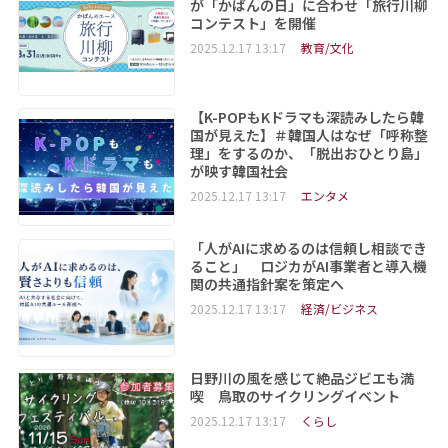
が「かばんの日」に合わせ「旅行川柳
コンテスト」を開催
2025.12.17 13:17
教育/文化
【K-POPもKドラマも深読みしたら韓
国が見えた】＃韓国人はなぜ「呼称整
理」をするのか、「脱出おひとり島」
が映す韓国社会
2025.12.17 13:17
エンタメ
「人がAIに求めるのは信頼し相談でき
ること」 ロジカがAI事業者と導入機
関の共通指針案を策定へ
2025.12.17 13:17
経済/ビジネス
日野川の風を感じて絶品ジビエも満
喫 鳥取のサイクリングイベント
2025.12.17 13:17
くらし