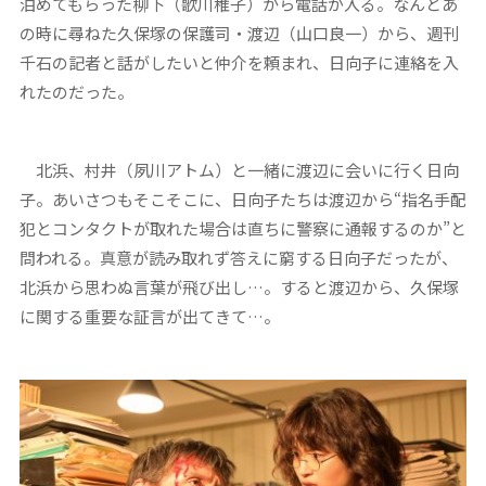
泊めてもらった柳下（歌川椎子）から電話が入る。なんとあ
の時に尋ねた久保塚の保護司・渡辺（山口良一）から、週刊
千石の記者と話がしたいと仲介を頼まれ、日向子に連絡を入
れたのだった。
北浜、村井（夙川アトム）と一緒に渡辺に会いに行く日向
子。あいさつもそこそこに、日向子たちは渡辺から“指名手配
犯とコンタクトが取れた場合は直ちに警察に通報するのか”と
問われる。真意が読み取れず答えに窮する日向子だったが、
北浜から思わぬ言葉が飛び出し…。すると渡辺から、久保塚
に関する重要な証言が出てきて…。