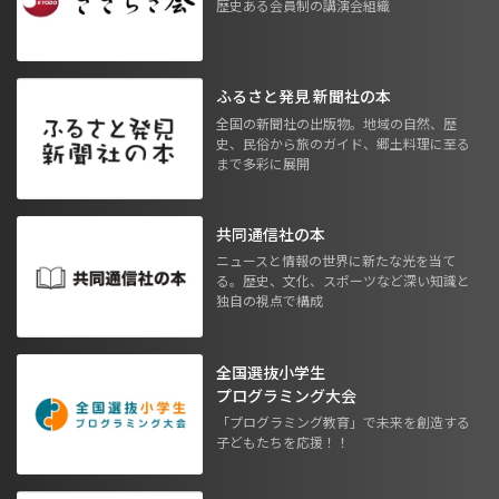
歴史ある会員制の講演会組織
ふるさと発見 新聞社の本
全国の新聞社の出版物。地域の自然、歴
史、民俗から旅のガイド、郷土料理に至る
まで多彩に展開
共同通信社の本
ニュースと情報の世界に新たな光を当て
る。歴史、文化、スポーツなど深い知識と
独自の視点で構成
全国選抜小学生
プログラミング大会
「プログラミング教育」で未来を創造する
子どもたちを応援！！