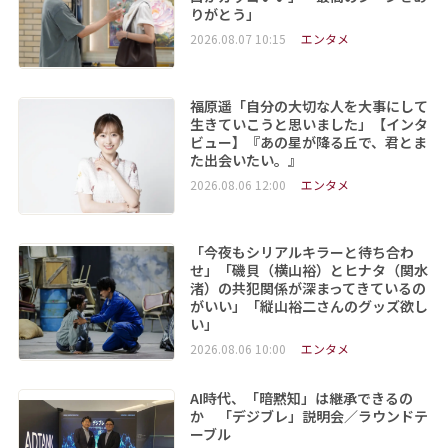
りがとう」
2026.08.07 10:15
エンタメ
福原遥「自分の大切な人を大事にして
生きていこうと思いました」【インタ
ビュー】『あの星が降る丘で、君とま
た出会いたい。』
2026.08.06 12:00
エンタメ
「今夜もシリアルキラーと待ち合わ
せ」「磯貝（横山裕）とヒナタ（関水
渚）の共犯関係が深まってきているの
がいい」「縦山裕二さんのグッズ欲し
い」
2026.08.06 10:00
エンタメ
AI時代、「暗黙知」は継承できるの
か 「デジブレ」説明会／ラウンドテ
ーブル