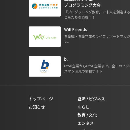
プログラミング大会
「プログラミング教育」で未来を創造す
どもたちを応援！！
Will Friends
看護職・看護学生のライフサポートマガ
ン。
b.
BtoB企業からBtoC企業まで。全てのビジ
スマン必見の情報サイト
トップページ
経済 / ビジネス
お知らせ
くらし
教育 / 文化
エンタメ