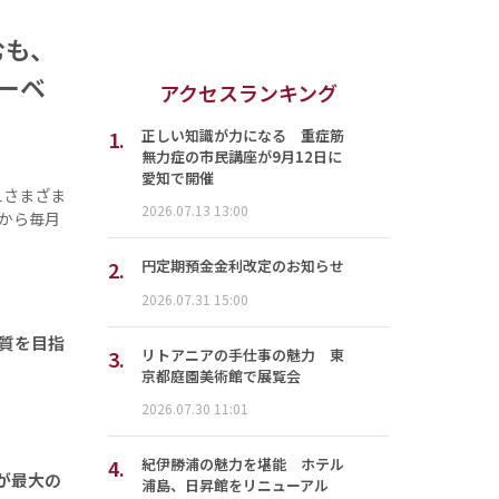
むも、
ーベ
アクセスランキング
1.
正しい知識が力になる 重症筋
無力症の市民講座が9月12日に
愛知で開催
えさまざま
2026.07.13 13:00
月から毎月
2.
円定期預金金利改定のお知らせ
2026.07.31 15:00
質を目指
3.
リトアニアの手仕事の魅力 東
京都庭園美術館で展覧会
2026.07.30 11:01
4.
紀伊勝浦の魅力を堪能 ホテル
が最大の
浦島、日昇館をリニューアル