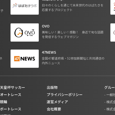
日々のくらしを通じて未来世代のはばたきを
応援するプロジェクト
る子
OVO
ジ
美味しい！楽しい！感動！ 身近で旬な話題
を発信するウェブマガジン
47NEWS
ネ
全国47都道府県・52参加新聞社と共同通信の
内外ニュース
天皇杯サッカー
出版物
グルー
オートレース
プライバシーポリシー
- 一
競輪
運営メディア
- 株
ボートレース
会社概要
- 株