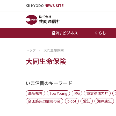
KK KYODO
NEWS SITE
経済 / ビジネス
くらし
トップ
›
大同生命保険
トップページ
大同生命保険
お知らせ
いま注目のキーワード
高畑充希
Too Young
MG
重症筋無力症
全国筋無力症友の会
b.dot
愛知
瀬戸康史