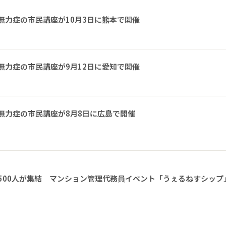
無力症の市民講座が10月3日に熊本で開催
無力症の市民講座が9月12日に愛知で開催
無力症の市民講座が8月8日に広島で開催
1500人が集結 マンション管理代務員イベント「うぇるねすシップ