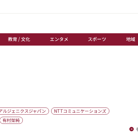
教育 / 文化
エンタメ
スポーツ
地域
経済 / ビジネス
誰もが輝いて働く社会へ
くらし
天皇杯サッカー
教育 / 文化
オートレース
エンタメ
競輪
スポーツ
ボートレース
地域
棋王戦
アルジェニクスジャパン
NTTコミュニケーションズ
キーパーソン
女流本因坊戦
有村架純