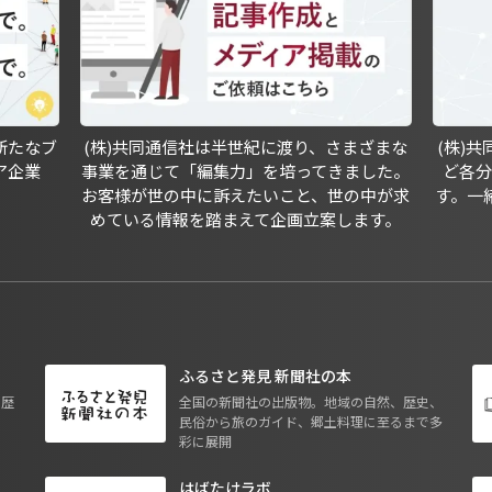
新たなブ
(株)共同通信社は半世紀に渡り、さまざまな
(株)
ア企業
事業を通じて「編集力」を培ってきました。
ど各
お客様が世の中に訴えたいこと、世の中が求
す。一
めている情報を踏まえて企画立案します。
ふるさと発見 新聞社の本
も歴
全国の新聞社の出版物。地域の自然、歴史、
民俗から旅のガイド、郷土料理に至るまで多
彩に展開
はばたけラボ