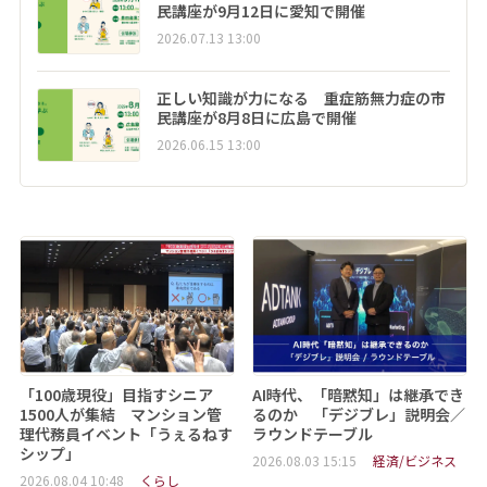
民講座が9月12日に愛知で開催
2026.07.13 13:00
正しい知識が力になる 重症筋無力症の市
民講座が8月8日に広島で開催
2026.06.15 13:00
「100歳現役」目指すシニア
AI時代、「暗黙知」は継承でき
1500人が集結 マンション管
るのか 「デジブレ」説明会／
理代務員イベント「うぇるねす
ラウンドテーブル
シップ」
2026.08.03 15:15
経済/ビジネス
2026.08.04 10:48
くらし