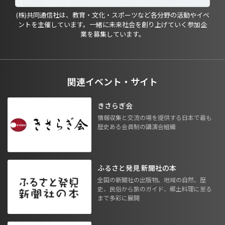
(株)共同通信社は、教育・文化・スポーツなど各分野の活動やイベ
ントを主催しています。一緒に未来社会を創り上げていく参加企
業を募集しています。
関連イベント・サイト
きさらぎ会
情報収集と交流の場を提供する日本で最も
歴史ある会員制の講演会組織
ふるさと発見 新聞社の本
全国の新聞社の出版物。地域の自然、歴
史、民俗から旅のガイド、郷土料理に至る
まで多彩に展開