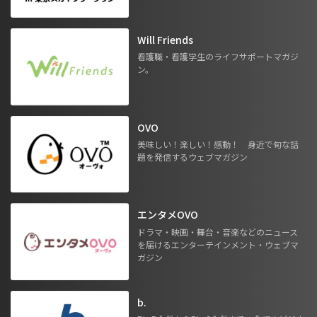
Will Friends
看護職・看護学生のライフサポートマガジ
ン。
OVO
美味しい！楽しい！感動！ 身近で旬な話
題を発信するウェブマガジン
エンタメOVO
ドラマ・映画・舞台・音楽などのニュース
を届けるエンターテインメント・ウェブマ
ガジン
b.