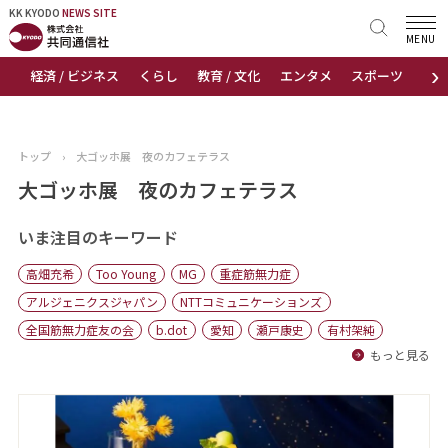
KK KYODO
KK KYODO
NEWS SITE
NEWS SITE
MENU
›
経済 / ビジネス
くらし
教育 / 文化
エンタメ
スポーツ
地
トップページ
お知らせ
トップ
›
大ゴッホ展 夜のカフェテラス
ニュース
大ゴッホ展 夜のカフェテラス
おすすめコンテンツ
いま注目のキーワード
高畑充希
Too Young
MG
重症筋無力症
出版物
アルジェニクスジャパン
NTTコミュニケーションズ
全国筋無力症友の会
b.dot
愛知
瀬戸康史
有村架純
会社概要
もっと見る