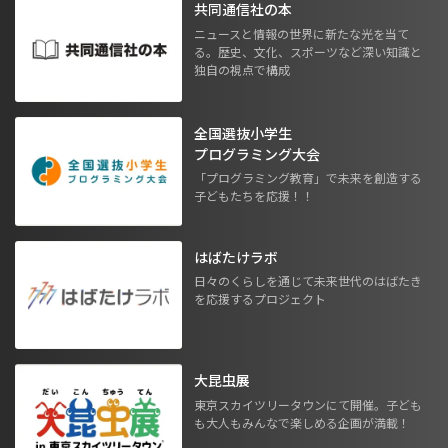
共同通信社の本
ニュースと情報の世界に新たな光を当て
る。歴史、文化、スポーツなど深い知識と
独自の視点で構成
全国選抜小学生
プログラミング大会
「プログラミング教育」で未来を創造する
子どもたちを応援！！
はばたけラボ
日々のくらしを通じて未来世代のはばたき
を応援するプロジェクト
大昆虫展
東京スカイツリータウンにて開催。子ども
も大人もみんなで楽しめる企画が満載！