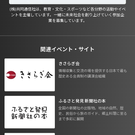
(株)共同通信社は、教育・文化・スポーツなど各分野の活動やイベ
ントを主催しています。一緒に未来社会を創り上げていく参加企
業を募集しています。
関連イベント・サイト
きさらぎ会
情報収集と交流の場を提供する日本で最も
歴史ある会員制の講演会組織
ふるさと発見 新聞社の本
全国の新聞社の出版物。地域の自然、歴
史、民俗から旅のガイド、郷土料理に至る
まで多彩に展開