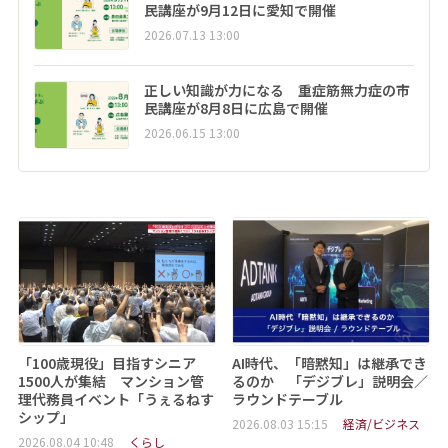
民講座が9月12日に愛知で開催
2026.07.13 13:00
正しい知識が力になる 重症筋無力症の市
民講座が8月8日に広島で開催
2026.06.15 13:00
「100歳現役」目指すシニア
AI時代、「暗黙知」は継承でき
1500人が集結 マンション管
るのか 「デジブレ」説明会／
理代務員イベント「うぇるねす
ラウンドテーブル
シップ」
2026.08.03 15:15
経済/ビジネス
2026.08.04 10:48
くらし