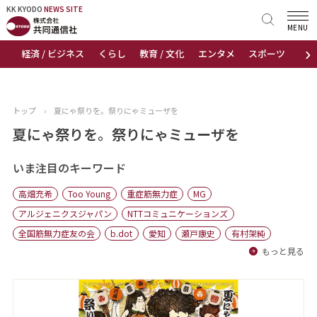
KK KYODO
KK KYODO
NEWS SITE
NEWS SITE
MENU
›
経済 / ビジネス
くらし
教育 / 文化
エンタメ
スポーツ
地
トップページ
お知らせ
トップ
›
夏にゃ祭りを。祭りにゃミューザを
ニュース
夏にゃ祭りを。祭りにゃミューザを
おすすめコンテンツ
いま注目のキーワード
高畑充希
Too Young
重症筋無力症
MG
出版物
アルジェニクスジャパン
NTTコミュニケーションズ
全国筋無力症友の会
b.dot
愛知
瀬戸康史
有村架純
会社概要
もっと見る