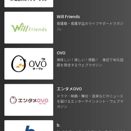
Will Friends
看護職・看護学生のライフサポートマガジ
ン。
OVO
美味しい！楽しい！感動！ 身近で旬な話
題を発信するウェブマガジン
エンタメOVO
ドラマ・映画・舞台・音楽などのニュース
を届けるエンターテインメント・ウェブマ
ガジン
b.