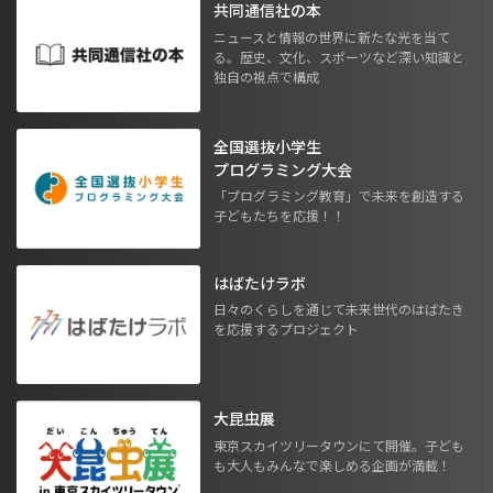
共同通信社の本
ニュースと情報の世界に新たな光を当て
る。歴史、文化、スポーツなど深い知識と
独自の視点で構成
全国選抜小学生
プログラミング大会
「プログラミング教育」で未来を創造する
子どもたちを応援！！
はばたけラボ
日々のくらしを通じて未来世代のはばたき
を応援するプロジェクト
大昆虫展
東京スカイツリータウンにて開催。子ども
も大人もみんなで楽しめる企画が満載！