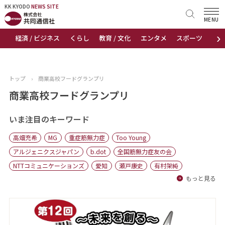
KK KYODO
KK KYODO
NEWS SITE
NEWS SITE
MENU
›
経済 / ビジネス
くらし
教育 / 文化
エンタメ
スポーツ
地
トップページ
お知らせ
トップ
›
商業高校フードグランプリ
ニュース
商業高校フードグランプリ
おすすめコンテンツ
いま注目のキーワード
高畑充希
MG
重症筋無力症
Too Young
出版物
アルジェニクスジャパン
b.dot
全国筋無力症友の会
NTTコミュニケーションズ
愛知
瀬戸康史
有村架純
会社概要
もっと見る