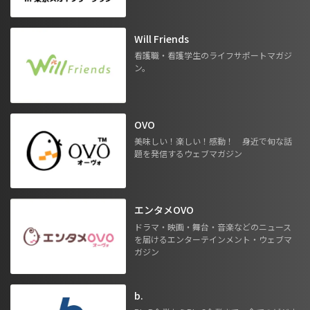
Will Friends
看護職・看護学生のライフサポートマガジ
ン。
OVO
美味しい！楽しい！感動！ 身近で旬な話
題を発信するウェブマガジン
エンタメOVO
ドラマ・映画・舞台・音楽などのニュース
を届けるエンターテインメント・ウェブマ
ガジン
b.