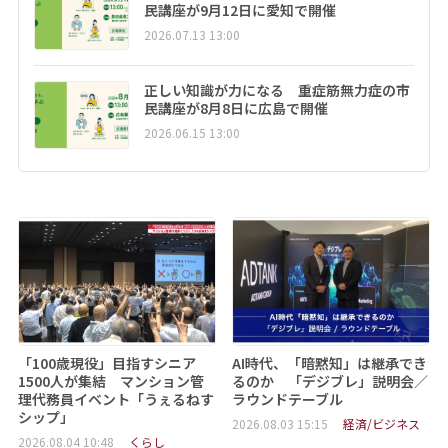
民講座が9月12日に愛知で開催
2026.07.13 13:00
正しい知識が力になる 重症筋無力症の市
民講座が8月8日に広島で開催
2026.06.15 13:00
「100歳現役」目指すシニア
AI時代、「暗黙知」は継承でき
1500人が集結 マンション管
るのか 「デジブレ」説明会／
理代務員イベント「うぇるねす
ラウンドテーブル
シップ」
2026.08.03 15:15
経済/ビジネス
2026.08.04 10:48
くらし