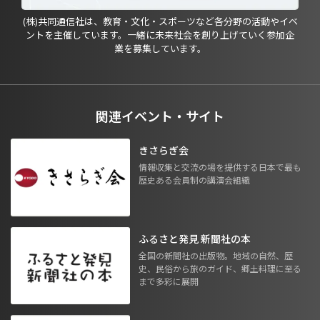
(株)共同通信社は、教育・文化・スポーツなど各分野の活動やイベ
ントを主催しています。一緒に未来社会を創り上げていく参加企
業を募集しています。
関連イベント・サイト
きさらぎ会
情報収集と交流の場を提供する日本で最も
歴史ある会員制の講演会組織
ふるさと発見 新聞社の本
全国の新聞社の出版物。地域の自然、歴
史、民俗から旅のガイド、郷土料理に至る
まで多彩に展開