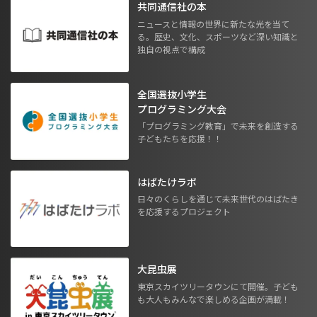
共同通信社の本
ニュースと情報の世界に新たな光を当て
る。歴史、文化、スポーツなど深い知識と
独自の視点で構成
全国選抜小学生
プログラミング大会
「プログラミング教育」で未来を創造する
子どもたちを応援！！
はばたけラボ
日々のくらしを通じて未来世代のはばたき
を応援するプロジェクト
大昆虫展
東京スカイツリータウンにて開催。子ども
も大人もみんなで楽しめる企画が満載！