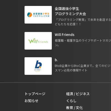
全国選抜小学生
プログラミング大会
「プログラミング教育」で未来を創造す
どもたちを応援！！
Will Friends
看護職・看護学生のライフサポートマガ
ン。
b.
BtoB企業からBtoC企業まで。全てのビジ
スマン必見の情報サイト
トップページ
経済 / ビジネス
お知らせ
くらし
教育 / 文化