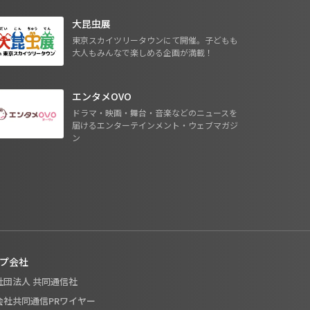
大昆虫展
東京スカイツリータウンにて開催。子どもも
大人もみんなで楽しめる企画が満載！
エンタメOVO
ドラマ・映画・舞台・音楽などのニュースを
届けるエンターテインメント・ウェブマガジ
ン
プ会社
般社団法人 共同通信社
式会社共同通信PRワイヤー