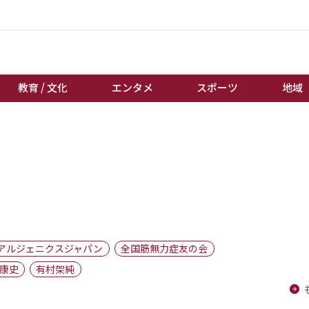
教育 / 文化
エンタメ
スポーツ
地域
経済 / ビジネス
誰もが輝いて働く社会へ
くらし
天皇杯サッカー
教育 / 文化
オートレース
エンタメ
競輪
スポーツ
ボートレース
地域
棋王戦
アルジェニクスジャパン
全国筋無力症友の会
キーパーソン
女流本因坊戦
康史
有村架純