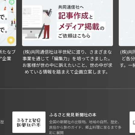
新たなブ
(株)共同通信社は半世紀に渡り、さまざまな
(株)
ア企業
事業を通じて「編集力」を培ってきました。
ど各
お客様が世の中に訴えたいこと、世の中が求
す。一
めている情報を踏まえて企画立案します。
ふるさと発見 新聞社の本
も歴
全国の新聞社の出版物。地域の自然、歴史、
民俗から旅のガイド、郷土料理に至るまで多
彩に展開