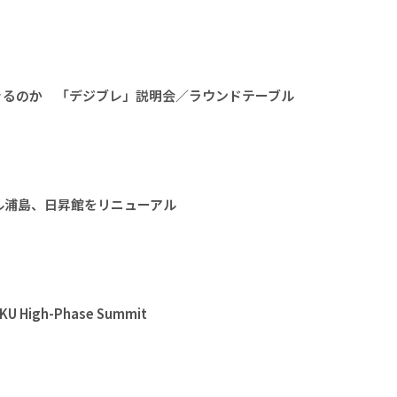
きるのか 「デジブレ」説明会／ラウンドテーブル
ル浦島、日昇館をリニューアル
High-Phase Summit