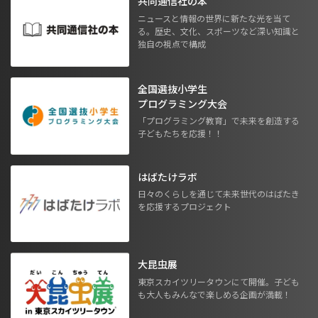
共同通信社の本
ニュースと情報の世界に新たな光を当て
る。歴史、文化、スポーツなど深い知識と
独自の視点で構成
全国選抜小学生
プログラミング大会
「プログラミング教育」で未来を創造する
子どもたちを応援！！
はばたけラボ
日々のくらしを通じて未来世代のはばたき
を応援するプロジェクト
大昆虫展
東京スカイツリータウンにて開催。子ども
も大人もみんなで楽しめる企画が満載！