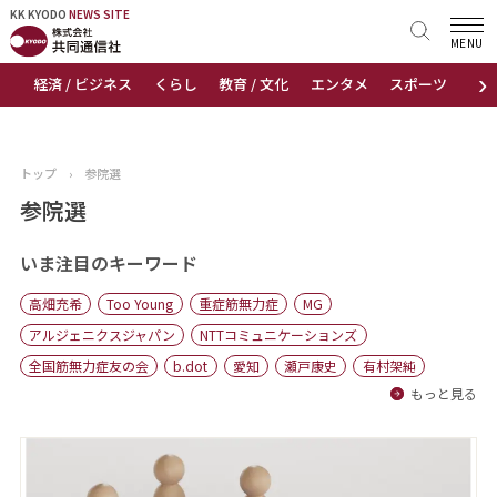
KK KYODO
KK KYODO
NEWS SITE
NEWS SITE
MENU
›
経済 / ビジネス
くらし
教育 / 文化
エンタメ
スポーツ
地
トップページ
お知らせ
トップ
›
参院選
ニュース
参院選
おすすめコンテンツ
いま注目のキーワード
高畑充希
Too Young
重症筋無力症
MG
出版物
アルジェニクスジャパン
NTTコミュニケーションズ
全国筋無力症友の会
b.dot
愛知
瀬戸康史
有村架純
会社概要
もっと見る