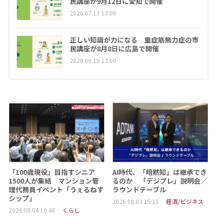
民講座が9月12日に愛知で開催
2026.07.13 13:00
正しい知識が力になる 重症筋無力症の市
民講座が8月8日に広島で開催
2026.06.15 13:00
「100歳現役」目指すシニア
AI時代、「暗黙知」は継承でき
1500人が集結 マンション管
るのか 「デジブレ」説明会／
理代務員イベント「うぇるねす
ラウンドテーブル
シップ」
2026.08.03 15:15
経済/ビジネス
2026.08.04 10:48
くらし