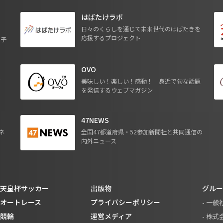
はばたけラボ
日々のくらしを通じて未来世代のはばたきを
応援するプロジェクト
る子
OVO
ジ
美味しい！楽しい！感動！ 身近で旬な話題
を発信するウェブマガジン
47NEWS
ネ
全国47都道府県・52参加新聞社と共同通信の
内外ニュース
天皇杯サッカー
出版物
グルー
オートレース
プライバシーポリシー
- 一
競輪
運営メディア
- 株