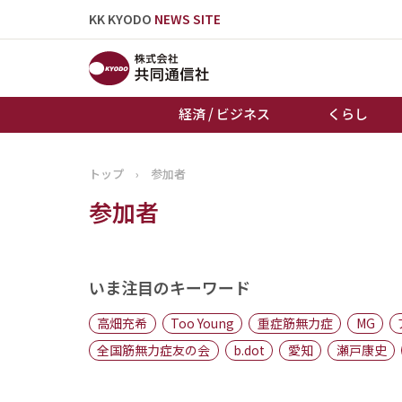
KK KYODO
NEWS SITE
経済 / ビジネス
くらし
トップ
›
参加者
トップページ
参加者
お知らせ
いま注目のキーワード
高畑充希
Too Young
重症筋無力症
MG
全国筋無力症友の会
b.dot
愛知
瀬戸康史