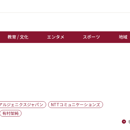
教育 / 文化
エンタメ
スポーツ
地域
経済 / ビジネス
誰もが輝いて働く社会へ
くらし
天皇杯サッカー
教育 / 文化
オートレース
エンタメ
競輪
スポーツ
ボートレース
地域
棋王戦
アルジェニクスジャパン
NTTコミュニケーションズ
キーパーソン
女流本因坊戦
有村架純