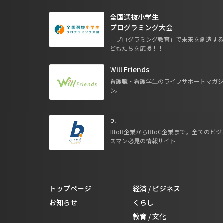
全国選抜小学生
プログラミング大会
「プログラミング教育」で未来を創造す
どもたちを応援！！
Will Friends
看護職・看護学生のライフサポートマガ
ン。
b.
BtoB企業からBtoC企業まで。全てのビジ
スマン必見の情報サイト
トップページ
経済 / ビジネス
お知らせ
くらし
教育 / 文化