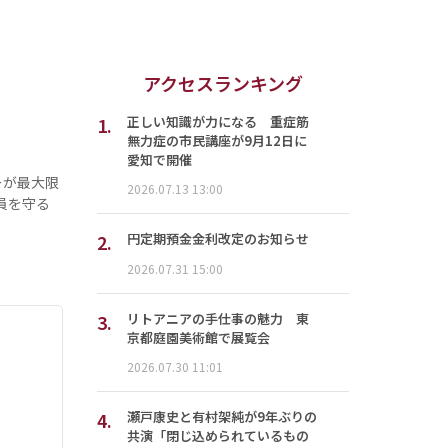
アクセスランキング
1.
正しい知識が力になる 重症筋
無力症の市民講座が9月12日に
愛知で開催
ーが最大限
2026.07.13 13:00
員を守る
2.
円定期預金金利改定のお知らせ
2026.07.31 15:00
3.
リトアニアの手仕事の魅力 東
京都庭園美術館で展覧会
2026.07.30 11:01
4.
瀬戸康史と有村架純が9年ぶりの
共演「閉じ込められているもの