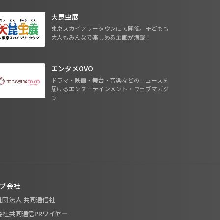
大昆虫展
東京スカイツリータウンにて開催。子どもも
大人もみんなで楽しめる企画が満載！
エンタメOVO
ドラマ・映画・舞台・音楽などのニュースを
届けるエンターテインメント・ウェブマガジ
ン
プ会社
般社団法人 共同通信社
式会社共同通信PRワイヤー