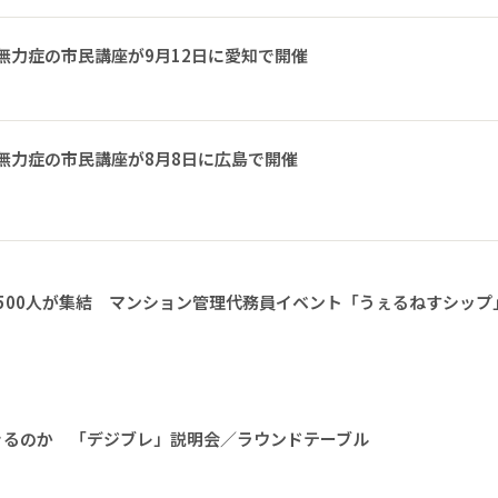
無力症の市民講座が9月12日に愛知で開催
無力症の市民講座が8月8日に広島で開催
1500人が集結 マンション管理代務員イベント「うぇるねすシップ
きるのか 「デジブレ」説明会／ラウンドテーブル