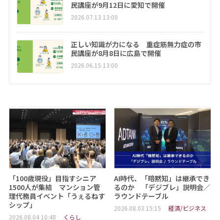
民講座が9月12日に愛知で開催
2026.07.13 13:00
正しい知識が力になる 重症筋無力症の市
民講座が8月8日に広島で開催
2026.06.15 13:00
「100歳現役」目指すシニア
AI時代、「暗黙知」は継承でき
1500人が集結 マンション管
るのか 「デジブレ」説明会／
理代務員イベント「うぇるねす
ラウンドテーブル
シップ」
2026.08.03 15:15
経済/ビジネス
2026.08.04 10:48
くらし