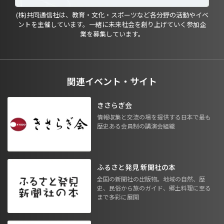
(株)共同通信社は、教育・文化・スポーツなど各分野の活動やイベ
ントを主催しています。一緒に未来社会を創り上げていく参加企
業を募集しています。
関連イベント・サイト
きさらぎ会
情報収集と交流の場を提供する日本で最も
歴史ある会員制の講演会組織
ふるさと発見 新聞社の本
全国の新聞社の出版物。地域の自然、歴
史、民俗から旅のガイド、郷土料理に至る
まで多彩に展開