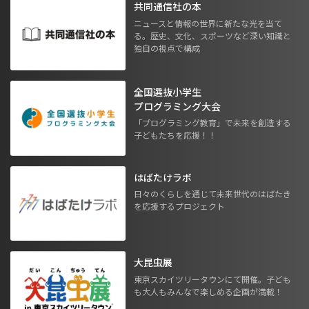
共同通信社の本
ニュースと情報の世界に新たな光を当て
る。歴史、文化、スポーツなど深い知識と
独自の視点で構成
全国選抜小学生
プログラミング大会
「プログラミング教育」で未来を創造する
子どもたちを応援！！
はばたけラボ
日々のくらしを通じて未来世代のはばたき
を応援するプロジェクト
大昆虫展
東京スカイツリータウンにて開催。子ども
も大人もみんなで楽しめる企画が満載！