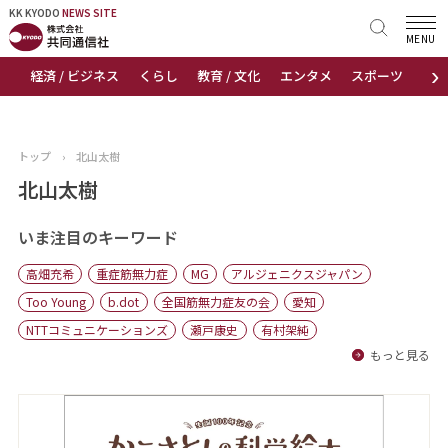
KK KYODO
KK KYODO
NEWS SITE
NEWS SITE
MENU
›
経済 / ビジネス
くらし
教育 / 文化
エンタメ
スポーツ
地
トップページ
お知らせ
トップ
›
北山太樹
ニュース
北山太樹
おすすめコンテンツ
いま注目のキーワード
高畑充希
重症筋無力症
MG
アルジェニクスジャパン
出版物
Too Young
b.dot
全国筋無力症友の会
愛知
NTTコミュニケーションズ
瀬戸康史
有村架純
会社概要
もっと見る