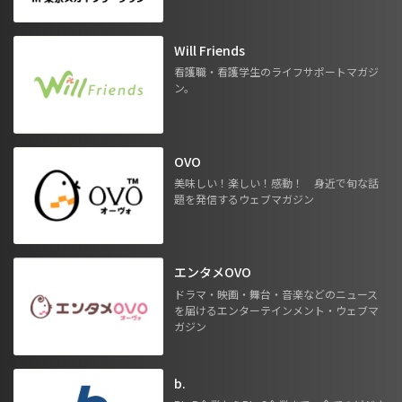
Will Friends
看護職・看護学生のライフサポートマガジ
ン。
OVO
美味しい！楽しい！感動！ 身近で旬な話
題を発信するウェブマガジン
エンタメOVO
ドラマ・映画・舞台・音楽などのニュース
を届けるエンターテインメント・ウェブマ
ガジン
b.