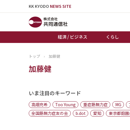
KK KYODO
NEWS SITE
経済 / ビジネス
くらし
トップ
›
加藤健
トップページ
加藤健
お知らせ
いま注目のキーワード
高畑充希
Too Young
重症筋無力症
MG
全国筋無力症友の会
b.dot
愛知
東京都庭園