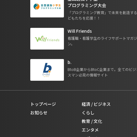
プログラミング大会
「プログラミング教育」で未来を創造す
どもたちを応援！！
Will Friends
看護職・看護学生のライフサポートマガ
ン。
b.
BtoB企業からBtoC企業まで。全てのビジ
スマン必見の情報サイト
トップページ
経済 / ビジネス
お知らせ
くらし
教育 / 文化
エンタメ