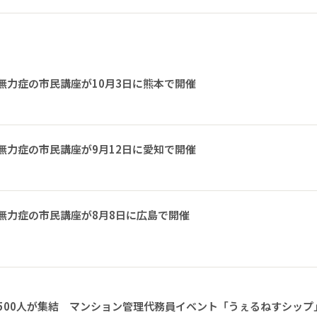
無力症の市民講座が10月3日に熊本で開催
無力症の市民講座が9月12日に愛知で開催
無力症の市民講座が8月8日に広島で開催
1500人が集結 マンション管理代務員イベント「うぇるねすシップ