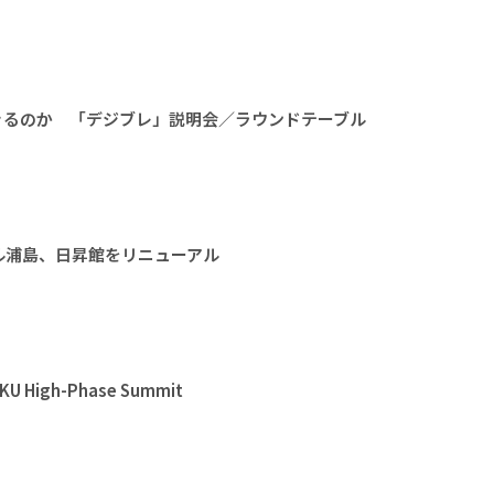
きるのか 「デジブレ」説明会／ラウンドテーブル
ル浦島、日昇館をリニューアル
High-Phase Summit