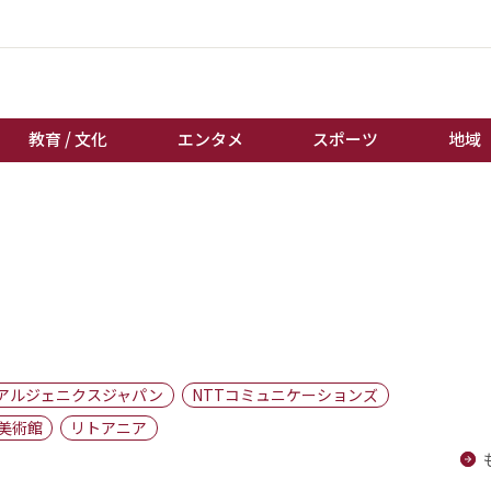
教育 / 文化
エンタメ
スポーツ
地域
経済 / ビジネス
誰もが輝いて働く社会へ
くらし
天皇杯サッカー
教育 / 文化
オートレース
エンタメ
競輪
スポーツ
ボートレース
地域
棋王戦
アルジェニクスジャパン
NTTコミュニケーションズ
キーパーソン
女流本因坊戦
美術館
リトアニア