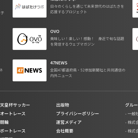
日々のくらしを通じて未来世代のはばたきを
応援するプロジェクト
る子
OVO
ジ
美味しい！楽しい！感動！ 身近で旬な話題
を発信するウェブマガジン
47NEWS
ネ
全国47都道府県・52参加新聞社と共同通信の
内外ニュース
天皇杯サッカー
出版物
グルー
オートレース
プライバシーポリシー
- 一
競輪
運営メディア
- 株
ボートレース
会社概要
- 株