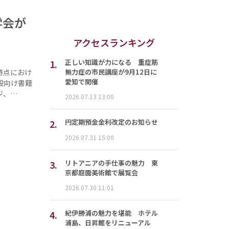
学会が
アクセスランキング
1.
正しい知識が力になる 重症筋
無力症の市民講座が9月12日に
時点におけ
愛知で開催
般向け書籍
ジ、…
2026.07.13 13:00
2.
円定期預金金利改定のお知らせ
2026.07.31 15:00
3.
リトアニアの手仕事の魅力 東
京都庭園美術館で展覧会
2026.07.30 11:01
4.
紀伊勝浦の魅力を堪能 ホテル
浦島、日昇館をリニューアル