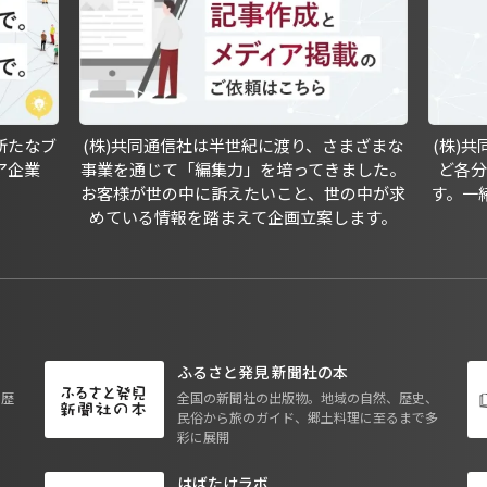
新たなブ
(株)共同通信社は半世紀に渡り、さまざまな
(株)
ア企業
事業を通じて「編集力」を培ってきました。
ど各
お客様が世の中に訴えたいこと、世の中が求
す。一
めている情報を踏まえて企画立案します。
ふるさと発見 新聞社の本
も歴
全国の新聞社の出版物。地域の自然、歴史、
民俗から旅のガイド、郷土料理に至るまで多
彩に展開
はばたけラボ