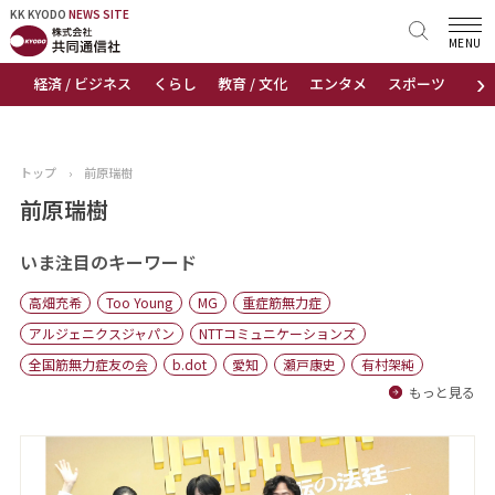
KK KYODO
KK KYODO
NEWS SITE
NEWS SITE
MENU
›
経済 / ビジネス
くらし
教育 / 文化
エンタメ
スポーツ
地
トップページ
お知らせ
トップ
›
前原瑞樹
ニュース
前原瑞樹
おすすめコンテンツ
いま注目のキーワード
高畑充希
Too Young
MG
重症筋無力症
出版物
アルジェニクスジャパン
NTTコミュニケーションズ
全国筋無力症友の会
b.dot
愛知
瀬戸康史
有村架純
会社概要
もっと見る