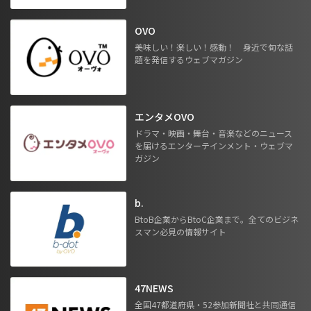
OVO
美味しい！楽しい！感動！ 身近で旬な話
題を発信するウェブマガジン
エンタメOVO
ドラマ・映画・舞台・音楽などのニュース
を届けるエンターテインメント・ウェブマ
ガジン
b.
BtoB企業からBtoC企業まで。全てのビジネ
スマン必見の情報サイト
47NEWS
全国47都道府県・52参加新聞社と共同通信