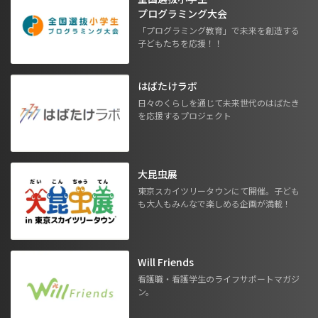
プログラミング大会
「プログラミング教育」で未来を創造する
子どもたちを応援！！
はばたけラボ
日々のくらしを通じて未来世代のはばたき
を応援するプロジェクト
大昆虫展
東京スカイツリータウンにて開催。子ども
も大人もみんなで楽しめる企画が満載！
Will Friends
看護職・看護学生のライフサポートマガジ
ン。