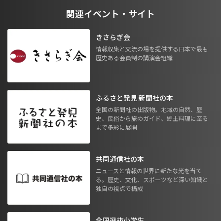
関連イベント・サイト
きさらぎ会
情報収集と交流の場を提供する日本で最も
歴史ある会員制の講演会組織
ふるさと発見 新聞社の本
全国の新聞社の出版物。地域の自然、歴
史、民俗から旅のガイド、郷土料理に至る
まで多彩に展開
共同通信社の本
ニュースと情報の世界に新たな光を当て
る。歴史、文化、スポーツなど深い知識と
独自の視点で構成
全国選抜小学生