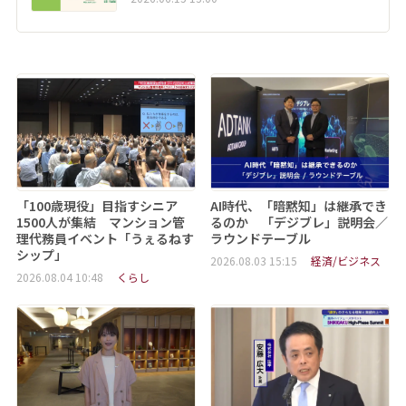
「100歳現役」目指すシニア
AI時代、「暗黙知」は継承でき
1500人が集結 マンション管
るのか 「デジブレ」説明会／
理代務員イベント「うぇるねす
ラウンドテーブル
シップ」
2026.08.03 15:15
経済/ビジネス
2026.08.04 10:48
くらし