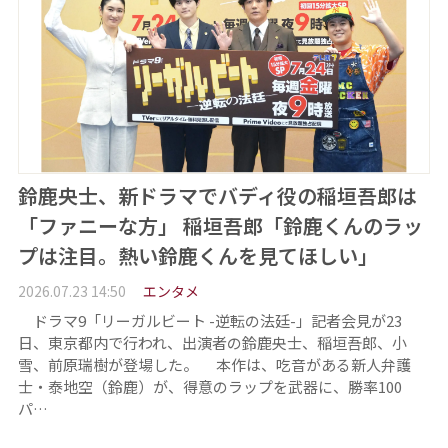
鈴鹿央士、新ドラマでバディ役の稲垣吾郎は
「ファニーな方」 稲垣吾郎「鈴鹿くんのラッ
プは注目。熱い鈴鹿くんを見てほしい」
2026.07.23 14:50
エンタメ
ドラマ9「リーガルビート -逆転の法廷-」記者会見が23
日、東京都内で行われ、出演者の鈴鹿央士、稲垣吾郎、小
雪、前原瑞樹が登場した。 本作は、吃音がある新人弁護
士・泰地空（鈴鹿）が、得意のラップを武器に、勝率100
パ…