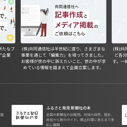
新たなブ
(株)共同通信社は半世紀に渡り、さまざまな
(株)
ア企業
事業を通じて「編集力」を培ってきました。
ど各
お客様が世の中に訴えたいこと、世の中が求
す。一
めている情報を踏まえて企画立案します。
ふるさと発見 新聞社の本
も歴
全国の新聞社の出版物。地域の自然、歴史、
民俗から旅のガイド、郷土料理に至るまで多
彩に展開