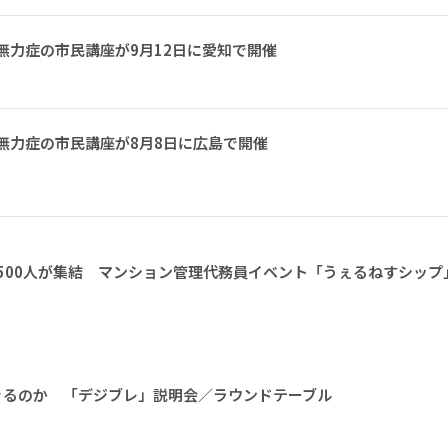
無力症の市民講座が9月12日に愛知で開催
無力症の市民講座が8月8日に広島で開催
1500人が集結 マンション管理代務員イベント「うぇるねすシップ
きるのか 「デジブレ」説明会／ラウンドテーブル