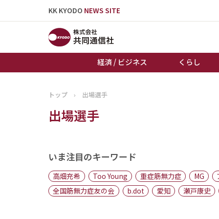
KK KYODO
NEWS SITE
経済 / ビジネス
くらし
トップ
›
出場選手
トップページ
出場選手
お知らせ
いま注目のキーワード
高畑充希
Too Young
重症筋無力症
MG
全国筋無力症友の会
b.dot
愛知
瀬戸康史