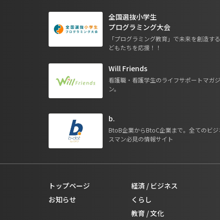
全国選抜小学生
プログラミング大会
「プログラミング教育」で未来を創造す
どもたちを応援！！
Will Friends
看護職・看護学生のライフサポートマガ
ン。
b.
BtoB企業からBtoC企業まで。全てのビジ
スマン必見の情報サイト
トップページ
経済 / ビジネス
お知らせ
くらし
教育 / 文化