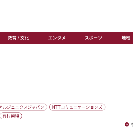
教育 / 文化
エンタメ
スポーツ
地域
経済 / ビジネス
誰もが輝いて働く社会へ
くらし
天皇杯サッカー
教育 / 文化
オートレース
エンタメ
競輪
スポーツ
ボートレース
地域
棋王戦
アルジェニクスジャパン
NTTコミュニケーションズ
キーパーソン
女流本因坊戦
有村架純