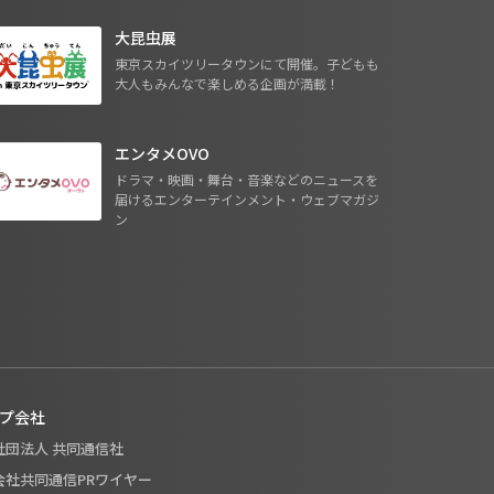
大昆虫展
東京スカイツリータウンにて開催。子どもも
大人もみんなで楽しめる企画が満載！
エンタメOVO
ドラマ・映画・舞台・音楽などのニュースを
届けるエンターテインメント・ウェブマガジ
ン
プ会社
般社団法人 共同通信社
式会社共同通信PRワイヤー