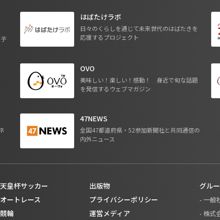
はばたけラボ
日々のくらしを通じて未来世代のはばたきを
応援するプロジェクト
る子
OVO
ジ
美味しい！楽しい！感動！ 身近で旬な話題
を発信するウェブマガジン
47NEWS
ネ
全国47都道府県・52参加新聞社と共同通信の
内外ニュース
天皇杯サッカー
出版物
グルー
オートレース
プライバシーポリシー
- 一
競輪
運営メディア
- 株