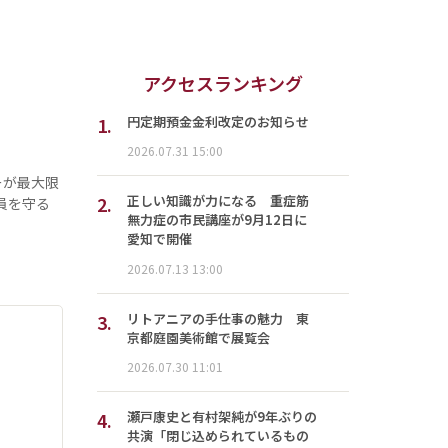
アクセスランキング
1.
円定期預金金利改定のお知らせ
2026.07.31 15:00
ーが最大限
2.
正しい知識が力になる 重症筋
員を守る
無力症の市民講座が9月12日に
愛知で開催
2026.07.13 13:00
3.
リトアニアの手仕事の魅力 東
京都庭園美術館で展覧会
2026.07.30 11:01
4.
瀬戸康史と有村架純が9年ぶりの
共演「閉じ込められているもの