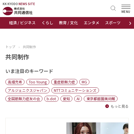
KK KYODO
KK KYODO
NEWS SITE
NEWS SITE
MENU
›
経済 / ビジネス
くらし
教育 / 文化
エンタメ
スポーツ
地
トップページ
お知らせ
トップ
›
共同制作
ニュース
共同制作
おすすめコンテンツ
いま注目のキーワード
高畑充希
Too Young
重症筋無力症
MG
出版物
アルジェニクスジャパン
NTTコミュニケーションズ
全国筋無力症友の会
b.dot
愛知
AI
東京都庭園美術館
会社概要
もっと見る