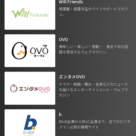
Will Friends
看護職・看護学生のライフサポートマガジ
ン。
OVO
美味しい！楽しい！感動！ 身近で旬な話
題を発信するウェブマガジン
エンタメOVO
ドラマ・映画・舞台・音楽などのニュース
を届けるエンターテインメント・ウェブマ
ガジン
b.
BtoB企業からBtoC企業まで。全てのビジネ
スマン必見の情報サイト