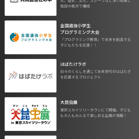
る。歴史、文化、スポーツなど深い知識と
独自の視点で構成
全国選抜小学生
プログラミング大会
「プログラミング教育」で未来を創造する
子どもたちを応援！！
はばたけラボ
日々のくらしを通じて未来世代のはばたき
を応援するプロジェクト
大昆虫展
東京スカイツリータウンにて開催。子ども
も大人もみんなで楽しめる企画が満載！