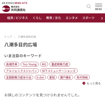
KK KYODO
KK KYODO
NEWS SITE
NEWS SITE
MENU
›
経済 / ビジネス
くらし
教育 / 文化
エンタメ
スポーツ
地
トップページ
お知らせ
トップ
›
八潮多目的広場
ニュース
八潮多目的広場
おすすめコンテンツ
いま注目のキーワード
高畑充希
Too Young
MG
重症筋無力症
出版物
アルジェニクスジャパン
NTTコミュニケーションズ
全国筋無力症友の会
b.dot
愛知
瀬戸康史
有村架純
会社概要
もっと見る
お探しのコンテンツを見つけられませんでした。