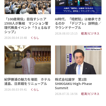
「100歳現役」目指すシニア
AI時代、「暗黙知」は継承でき
1500人が集結 マンション管
るのか 「デジブレ」説明会／
理代務員イベント「うぇるねす
ラウンドテーブル
シップ」
2026.08.03 15:15
経済/ビジネス
2026.08.04 10:48
くらし
紀伊勝浦の魅力を堪能 ホテル
株式会社識学 第1回
浦島、日昇館をリニューアル
SHIKIGAKU High-Phase
Summit
2026.08.03 09:41
くらし
2026.07.31 16:56
経済/ビジネス