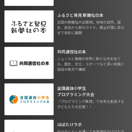
ふるさと発見 新聞社の本
全国の新聞社の出版物。地域の自然、歴
史、民俗から旅のガイド、郷土料理に至る
まで多彩に展開
共同通信社の本
ニュースと情報の世界に新たな光を当て
る。歴史、文化、スポーツなど深い知識と
独自の視点で構成
全国選抜小学生
プログラミング大会
「プログラミング教育」で未来を創造する
子どもたちを応援！！
はばたけラボ
日々のくらしを通じて未来世代のはばたき