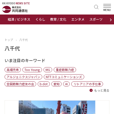
KK KYODO
KK KYODO
NEWS SITE
NEWS SITE
MENU
›
経済 / ビジネス
くらし
教育 / 文化
エンタメ
スポーツ
地
トップページ
お知らせ
トップ
›
八千代
ニュース
八千代
おすすめコンテンツ
いま注目のキーワード
高畑充希
Too Young
MG
重症筋無力症
出版物
アルジェニクスジャパン
NTTコミュニケーションズ
全国筋無力症友の会
b.dot
愛知
AI
リトアニアの手仕事
会社概要
もっと見る