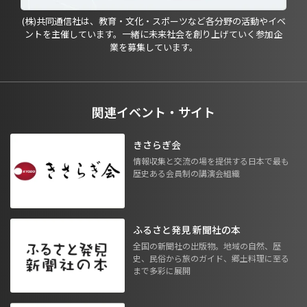
(株)共同通信社は、教育・文化・スポーツなど各分野の活動やイベ
ントを主催しています。一緒に未来社会を創り上げていく参加企
業を募集しています。
関連イベント・サイト
きさらぎ会
情報収集と交流の場を提供する日本で最も
歴史ある会員制の講演会組織
ふるさと発見 新聞社の本
全国の新聞社の出版物。地域の自然、歴
史、民俗から旅のガイド、郷土料理に至る
まで多彩に展開