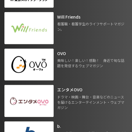
Will Friends
看護職・看護学生のライフサポートマガジ
ン。
OVO
美味しい！楽しい！感動！ 身近で旬な話
題を発信するウェブマガジン
エンタメOVO
ドラマ・映画・舞台・音楽などのニュース
を届けるエンターテインメント・ウェブマ
ガジン
b.