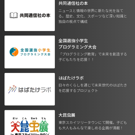
共同通信社の本
ニュースと情報の世界に新たな光を当て
る。歴史、文化、スポーツなど深い知識と
独自の視点で構成
全国選抜小学生
プログラミング大会
「プログラミング教育」で未来を創造する
子どもたちを応援！！
はばたけラボ
日々のくらしを通じて未来世代のはばたき
を応援するプロジェクト
大昆虫展
東京スカイツリータウンにて開催。子ども
も大人もみんなで楽しめる企画が満載！