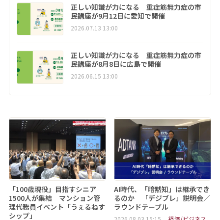
正しい知識が力になる 重症筋無力症の市
民講座が9月12日に愛知で開催
2026.07.13 13:00
正しい知識が力になる 重症筋無力症の市
民講座が8月8日に広島で開催
2026.06.15 13:00
「100歳現役」目指すシニア
AI時代、「暗黙知」は継承でき
1500人が集結 マンション管
るのか 「デジブレ」説明会／
理代務員イベント「うぇるねす
ラウンドテーブル
シップ」
2026.08.03 15:15
経済/ビジネス