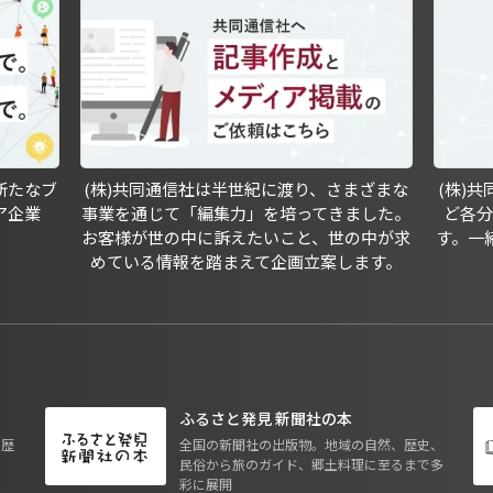
新たなブ
(株)共同通信社は半世紀に渡り、さまざまな
(株)
ア企業
事業を通じて「編集力」を培ってきました。
ど各
お客様が世の中に訴えたいこと、世の中が求
す。一
めている情報を踏まえて企画立案します。
ふるさと発見 新聞社の本
も歴
全国の新聞社の出版物。地域の自然、歴史、
民俗から旅のガイド、郷土料理に至るまで多
彩に展開