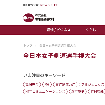
KK KYODO
NEWS SITE
経済 / ビジネス
くらし
トップ
›
全日本女子剣道選手権大会
トップページ
全日本女子剣道選手権大会
お知らせ
いま注目のキーワード
高畑充希
MG
重症筋無力症
アルジェニクス
NTTコミュニケーションズ
瀬戸康史
有村架純