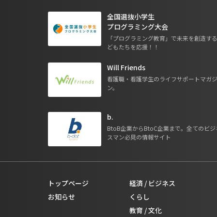
全国選抜小学生
プログラミング大会
「プログラミング教育」で未来を創造す
どもたちを応援！！
Will Friends
看護職・看護学生のライフサポートマガ
ン。
b.
BtoB企業からBtoC企業まで。全てのビジ
スマン必見の情報サイト
トップページ
経済 / ビジネス
お知らせ
くらし
教育 / 文化