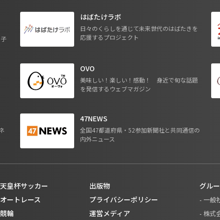
はばたけラボ
日々のくらしを通じて未来世代のはばたきを
応援するプロジェクト
る子
OVO
ジ
美味しい！楽しい！感動！ 身近で旬な話題
を発信するウェブマガジン
47NEWS
ネ
全国47都道府県・52参加新聞社と共同通信の
内外ニュース
天皇杯サッカー
出版物
グルー
オートレース
プライバシーポリシー
- 一
競輪
運営メディア
- 株