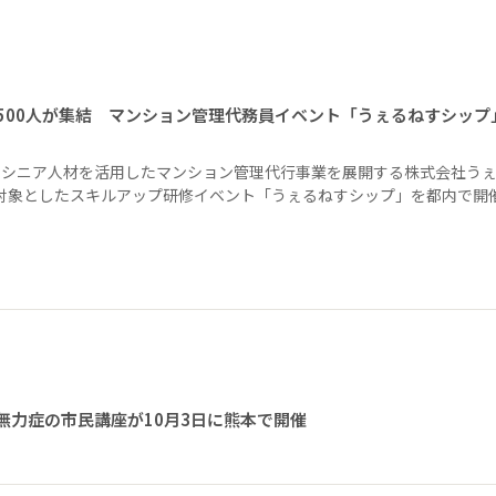
1500人が集結 マンション管理代務員イベント「うぇるねすシップ
、シニア人材を活用したマンション管理代行事業を展開する株式会社う
を対象としたスキルアップ研修イベント「うぇるねすシップ」を都内で開
無力症の市民講座が10月3日に熊本で開催