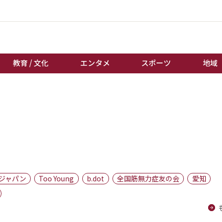
教育 / 文化
エンタメ
スポーツ
地域
経済 / ビジネス
誰もが輝いて働く社会へ
くらし
天皇杯サッカー
教育 / 文化
オートレース
エンタメ
競輪
スポーツ
ボートレース
地域
棋王戦
ジャパン
Too Young
b.dot
全国筋無力症友の会
愛知
キーパーソン
女流本因坊戦