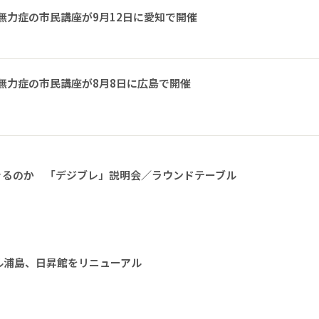
無力症の市民講座が9月12日に愛知で開催
無力症の市民講座が8月8日に広島で開催
きるのか 「デジブレ」説明会／ラウンドテーブル
ル浦島、日昇館をリニューアル