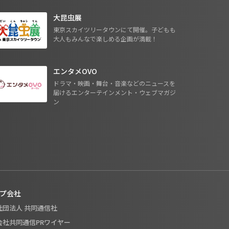
大昆虫展
東京スカイツリータウンにて開催。子どもも
大人もみんなで楽しめる企画が満載！
エンタメOVO
ドラマ・映画・舞台・音楽などのニュースを
届けるエンターテインメント・ウェブマガジ
ン
プ会社
般社団法人 共同通信社
式会社共同通信PRワイヤー