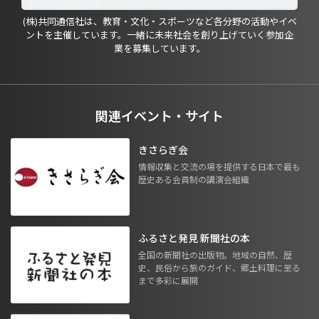
(株)共同通信社は、教育・文化・スポーツなど各分野の活動やイベ
ントを主催しています。一緒に未来社会を創り上げていく参加企
業を募集しています。
関連イベント・サイト
きさらぎ会
情報収集と交流の場を提供する日本で最も
歴史ある会員制の講演会組織
ふるさと発見 新聞社の本
全国の新聞社の出版物。地域の自然、歴
史、民俗から旅のガイド、郷土料理に至る
まで多彩に展開