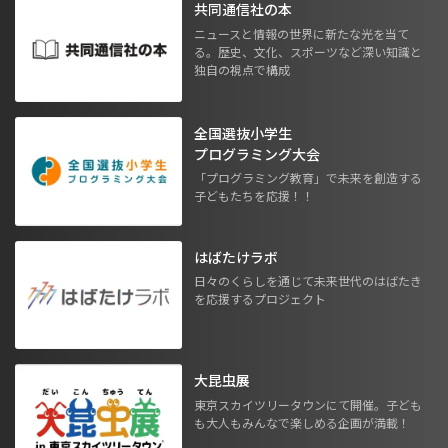
共同通信社の本
ニュースと情報の世界に新たな光を当て
る。歴史、文化、スポーツなど深い知識と
独自の視点で構成
全国選抜小学生
プログラミング大会
「プログラミング教育」で未来を創造する
子どもたちを応援！！
はばたけラボ
日々のくらしを通じて未来世代のはばたき
を応援するプロジェクト
大昆虫展
東京スカイツリータウンにて開催。子ども
も大人もみんなで楽しめる企画が満載！