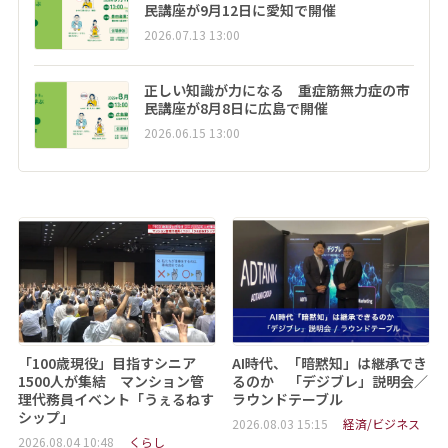
民講座が9月12日に愛知で開催
2026.07.13 13:00
正しい知識が力になる 重症筋無力症の市
民講座が8月8日に広島で開催
2026.06.15 13:00
「100歳現役」目指すシニア
AI時代、「暗黙知」は継承でき
1500人が集結 マンション管
るのか 「デジブレ」説明会／
理代務員イベント「うぇるねす
ラウンドテーブル
シップ」
2026.08.03 15:15
経済/ビジネス
2026.08.04 10:48
くらし