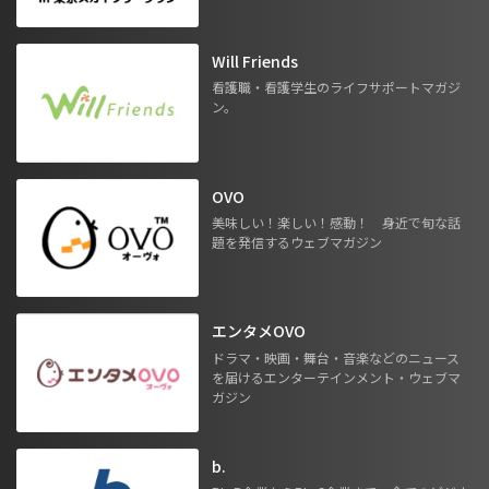
Will Friends
看護職・看護学生のライフサポートマガジ
ン。
OVO
美味しい！楽しい！感動！ 身近で旬な話
題を発信するウェブマガジン
エンタメOVO
ドラマ・映画・舞台・音楽などのニュース
を届けるエンターテインメント・ウェブマ
ガジン
b.