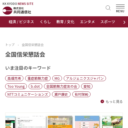
KK KYODO
KK KYODO
NEWS SITE
NEWS SITE
MENU
›
経済 / ビジネス
くらし
教育 / 文化
エンタメ
スポーツ
地
トップページ
お知らせ
トップ
›
全国信栄懇話会
ニュース
全国信栄懇話会
おすすめコンテンツ
いま注目のキーワード
高畑充希
重症筋無力症
MG
アルジェニクスジャパン
出版物
Too Young
b.dot
全国筋無力症友の会
愛知
NTTコミュニケーションズ
瀬戸康史
有村架純
会社概要
もっと見る