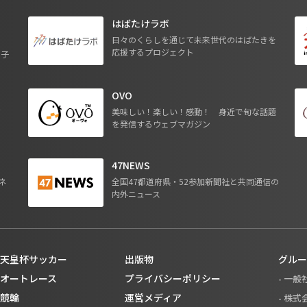
はばたけラボ
日々のくらしを通じて未来世代のはばたきを
応援するプロジェクト
る子
OVO
ジ
美味しい！楽しい！感動！ 身近で旬な話題
を発信するウェブマガジン
47NEWS
ネ
全国47都道府県・52参加新聞社と共同通信の
内外ニュース
天皇杯サッカー
出版物
グルー
オートレース
プライバシーポリシー
- 一
競輪
運営メディア
- 株