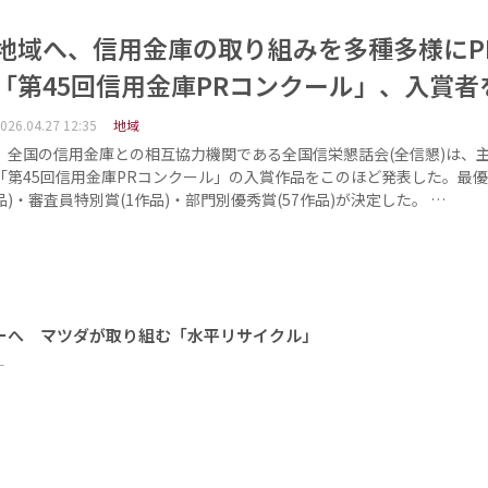
地域へ、信用金庫の取り組みを多種多様に
「第45回信用金庫PRコンクール」、入賞者
026.04.27 12:35
地域
全国の信用金庫との相互協力機関である全国信栄懇話会(全信懇)は、
「第45回信用金庫PRコンクール」の入賞作品をこのほど発表した。最優
品)・審査員特別賞(1作品)・部門別優秀賞(57作品)が決定した。 …
ーへ マツダが取り組む「水平リサイクル」
ー