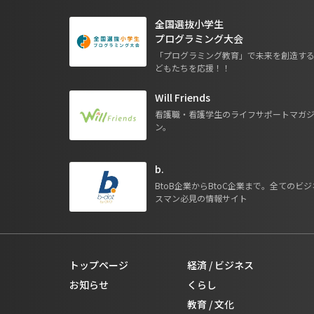
全国選抜小学生
プログラミング大会
「プログラミング教育」で未来を創造す
どもたちを応援！！
Will Friends
看護職・看護学生のライフサポートマガ
ン。
b.
BtoB企業からBtoC企業まで。全てのビジ
スマン必見の情報サイト
トップページ
経済 / ビジネス
お知らせ
くらし
教育 / 文化