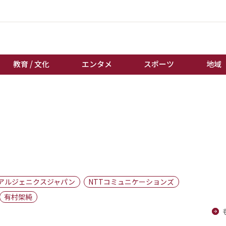
教育 / 文化
エンタメ
スポーツ
地域
経済 / ビジネス
誰もが輝いて働く社会へ
くらし
天皇杯サッカー
教育 / 文化
オートレース
エンタメ
競輪
スポーツ
ボートレース
地域
棋王戦
アルジェニクスジャパン
NTTコミュニケーションズ
キーパーソン
女流本因坊戦
有村架純