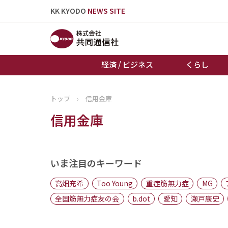
KK KYODO
NEWS SITE
経済 / ビジネス
くらし
トップ
›
信用金庫
トップページ
信用金庫
お知らせ
いま注目のキーワード
高畑充希
Too Young
重症筋無力症
MG
全国筋無力症友の会
b.dot
愛知
瀬戸康史