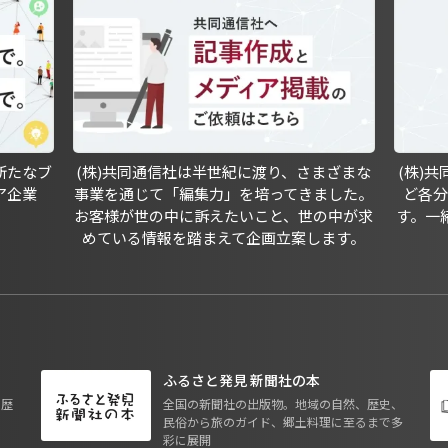
新たなブ
(株)共同通信社は半世紀に渡り、さまざまな
(株)
ア企業
事業を通じて「編集力」を培ってきました。
ど各
お客様が世の中に訴えたいこと、世の中が求
す。一
めている情報を踏まえて企画立案します。
ふるさと発見 新聞社の本
も歴
全国の新聞社の出版物。地域の自然、歴史、
民俗から旅のガイド、郷土料理に至るまで多
彩に展開