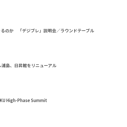
きるのか 「デジブレ」説明会／ラウンドテーブル
ル浦島、日昇館をリニューアル
High-Phase Summit