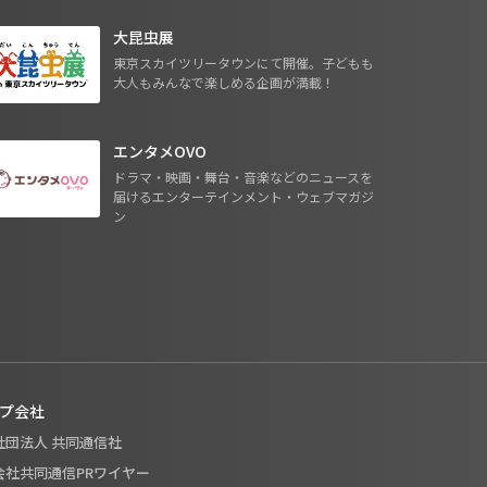
大昆虫展
東京スカイツリータウンにて開催。子どもも
大人もみんなで楽しめる企画が満載！
エンタメOVO
ドラマ・映画・舞台・音楽などのニュースを
届けるエンターテインメント・ウェブマガジ
ン
プ会社
般社団法人 共同通信社
式会社共同通信PRワイヤー