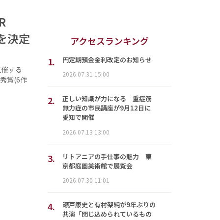
PR
を決定
アクセスランキング
1.
円定期預金金利改定のお知らせ
主催する
2026.07.31 15:00
秀賞(6作
2.
正しい知識が力になる 重症筋
無力症の市民講座が9月12日に
愛知で開催
2026.07.13 13:00
3.
リトアニアの手仕事の魅力 東
京都庭園美術館で展覧会
2026.07.30 11:01
4.
瀬戸康史と有村架純が9年ぶりの
共演「閉じ込められているもの