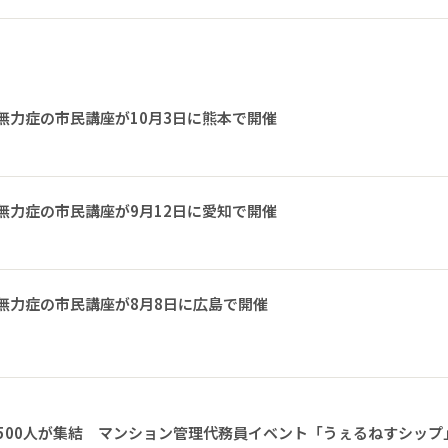
無力症の市民講座が10月3日に熊本で開催
無力症の市民講座が9月12日に愛知で開催
無力症の市民講座が8月8日に広島で開催
1500人が集結 マンション管理代務員イベント「うぇるねすシップ