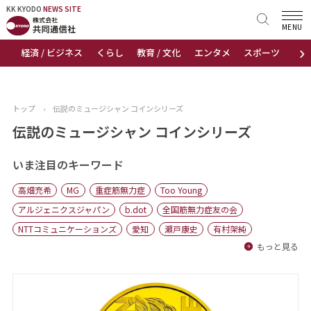
KK KYODO
KK KYODO
NEWS SITE
NEWS SITE
MENU
›
経済 / ビジネス
くらし
教育 / 文化
エンタメ
スポーツ
地
トップページ
お知らせ
トップ
›
伝説のミュージシャン コインシリーズ
ニュース
伝説のミュージシャン コインシリーズ
おすすめコンテンツ
いま注目のキーワード
高畑充希
MG
重症筋無力症
Too Young
出版物
アルジェニクスジャパン
b.dot
全国筋無力症友の会
NTTコミュニケーションズ
愛知
瀬戸康史
有村架純
会社概要
もっと見る