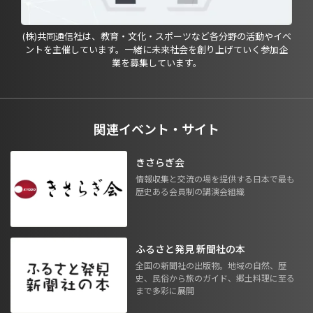
(株)共同通信社は、教育・文化・スポーツなど各分野の活動やイベ
ントを主催しています。一緒に未来社会を創り上げていく参加企
業を募集しています。
関連イベント・サイト
きさらぎ会
情報収集と交流の場を提供する日本で最も
歴史ある会員制の講演会組織
ふるさと発見 新聞社の本
全国の新聞社の出版物。地域の自然、歴
史、民俗から旅のガイド、郷土料理に至る
まで多彩に展開