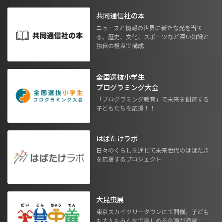
共同通信社の本
ニュースと情報の世界に新たな光を当て
る。歴史、文化、スポーツなど深い知識と
独自の視点で構成
全国選抜小学生
プログラミング大会
「プログラミング教育」で未来を創造する
子どもたちを応援！！
はばたけラボ
日々のくらしを通じて未来世代のはばたき
を応援するプロジェクト
大昆虫展
東京スカイツリータウンにて開催。子ども
も大人もみんなで楽しめる企画が満載！