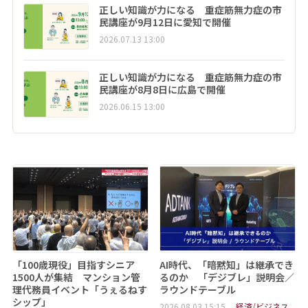
正しい知識が力になる 重症筋無力症の市
民講座が9月12日に愛知で開催
2026.07.13 13:00
正しい知識が力になる 重症筋無力症の市
民講座が8月8日に広島で開催
2026.06.15 13:00
「100歳現役」目指すシニア
AI時代、「暗黙知」は継承でき
1500人が集結 マンション管
るのか 「デジブレ」説明会／
理代務員イベント「うぇるねす
ラウンドテーブル
シップ」
2026.08.03 15:15
経済/ビジネス