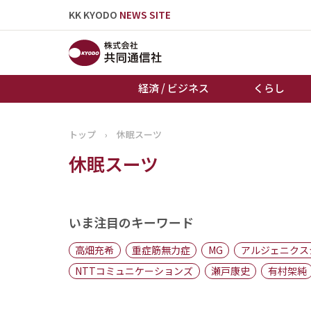
KK KYODO
NEWS SITE
経済 / ビジネス
くらし
トップ
›
休眠スーツ
トップページ
休眠スーツ
お知らせ
いま注目のキーワード
高畑充希
重症筋無力症
MG
アルジェニクス
NTTコミュニケーションズ
瀬戸康史
有村架純