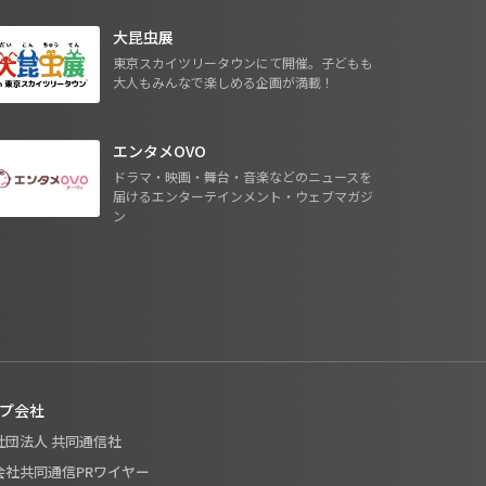
大昆虫展
東京スカイツリータウンにて開催。子どもも
大人もみんなで楽しめる企画が満載！
エンタメOVO
ドラマ・映画・舞台・音楽などのニュースを
届けるエンターテインメント・ウェブマガジ
ン
プ会社
般社団法人 共同通信社
式会社共同通信PRワイヤー