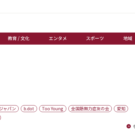
教育 / 文化
エンタメ
スポーツ
地域
経済 / ビジネス
誰もが輝いて働く社会へ
くらし
天皇杯サッカー
教育 / 文化
オートレース
エンタメ
競輪
スポーツ
ボートレース
地域
棋王戦
ジャパン
b.dot
Too Young
全国筋無力症友の会
愛知
キーパーソン
女流本因坊戦