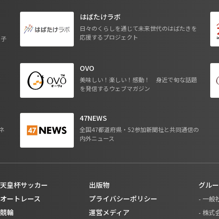
はばたけラボ
日々のくらしを通じて未来世代のはばたきを
応援するプロジェクト
る子
OVO
ジ
美味しい！楽しい！感動！ 身近で旬な話題
を発信するウェブマガジン
47NEWS
ネ
全国47都道府県・52参加新聞社と共同通信の
内外ニュース
天皇杯サッカー
出版物
グルー
オートレース
プライバシーポリシー
- 一
競輪
運営メディア
- 株