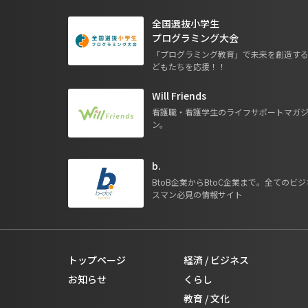
全国選抜小学生
プログラミング大会
「プログラミング教育」で未来を創造す
どもたちを応援！！
Will Friends
看護職・看護学生のライフサポートマガ
ン。
b.
BtoB企業からBtoC企業まで。全てのビジ
スマン必見の情報サイト
トップページ
経済 / ビジネス
お知らせ
くらし
教育 / 文化