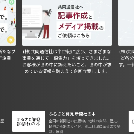
新たなブ
(株)共同通信社は半世紀に渡り、さまざまな
(株)
ア企業
事業を通じて「編集力」を培ってきました。
ど各
お客様が世の中に訴えたいこと、世の中が求
す。一
めている情報を踏まえて企画立案します。
ふるさと発見 新聞社の本
も歴
全国の新聞社の出版物。地域の自然、歴史、
民俗から旅のガイド、郷土料理に至るまで多
彩に展開