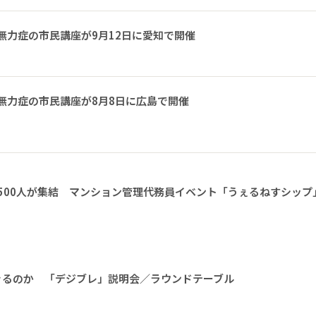
無力症の市民講座が9月12日に愛知で開催
無力症の市民講座が8月8日に広島で開催
1500人が集結 マンション管理代務員イベント「うぇるねすシップ
きるのか 「デジブレ」説明会／ラウンドテーブル