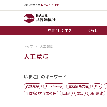
KK KYODO
NEWS SITE
経済 / ビジネス
くらし
トップ
›
人工意識
トップページ
人工意識
お知らせ
いま注目のキーワード
高畑充希
Too Young
重症筋無力症
MG
全国筋無力症友の会
b.dot
愛知
瀬戸康史