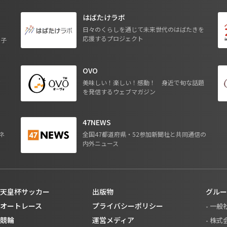
はばたけラボ
日々のくらしを通じて未来世代のはばたきを
応援するプロジェクト
る子
OVO
ジ
美味しい！楽しい！感動！ 身近で旬な話題
を発信するウェブマガジン
47NEWS
ネ
全国47都道府県・52参加新聞社と共同通信の
内外ニュース
天皇杯サッカー
出版物
グルー
オートレース
プライバシーポリシー
- 一
競輪
運営メディア
- 株