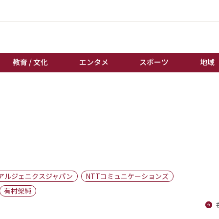
教育 / 文化
エンタメ
スポーツ
地域
経済 / ビジネス
誰もが輝いて働く社会へ
くらし
天皇杯サッカー
教育 / 文化
オートレース
エンタメ
競輪
スポーツ
ボートレース
地域
棋王戦
アルジェニクスジャパン
NTTコミュニケーションズ
キーパーソン
女流本因坊戦
有村架純