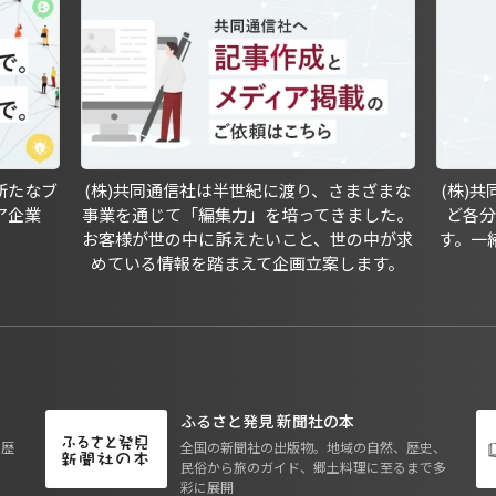
新たなブ
(株)共同通信社は半世紀に渡り、さまざまな
(株)
ア企業
事業を通じて「編集力」を培ってきました。
ど各
お客様が世の中に訴えたいこと、世の中が求
す。一
めている情報を踏まえて企画立案します。
ふるさと発見 新聞社の本
も歴
全国の新聞社の出版物。地域の自然、歴史、
民俗から旅のガイド、郷土料理に至るまで多
彩に展開