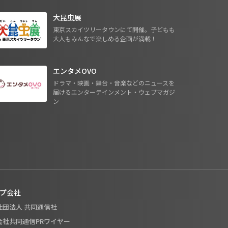
大昆虫展
東京スカイツリータウンにて開催。子どもも
大人もみんなで楽しめる企画が満載！
エンタメOVO
ドラマ・映画・舞台・音楽などのニュースを
届けるエンターテインメント・ウェブマガジ
ン
プ会社
般社団法人 共同通信社
式会社共同通信PRワイヤー