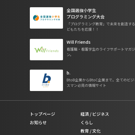
全国選抜小学生
プログラミング大会
「プログラミング教育」で未来を創造す
どもたちを応援！！
Will Friends
看護職・看護学生のライフサポートマガ
ン。
b.
BtoB企業からBtoC企業まで。全てのビジ
スマン必見の情報サイト
トップページ
経済 / ビジネス
お知らせ
くらし
教育 / 文化